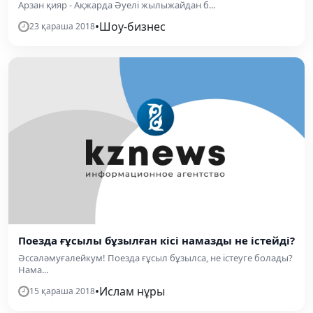
Арзан қияр - Ақжарда Әуелі жылыжайдан б...
•
Шоу-бизнес
23 қараша 2018
Поезда ғұсылы бұзылған кісі намазды не істейді?
Әссәләмуғалейкум! Поезда ғұсыл бұзылса, не істеуге болады?
Нама...
•
Ислам нұры
15 қараша 2018