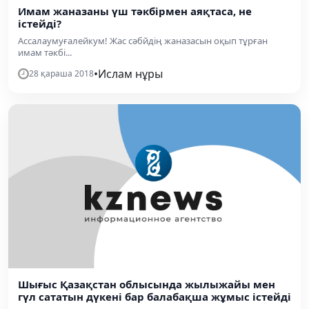
Имам жаназаны үш тәкбірмен аяқтаса, не
істейді?
Ассалаумуғалейкум! Жас сәбйдің жаназасын оқып тұрған
имам тәкбі...
•
Ислам нұры
28 қараша 2018
Шығыс Қазақстан облысында жылыжайы мен
гүл сататын дүкені бар балабақша жұмыс істейді