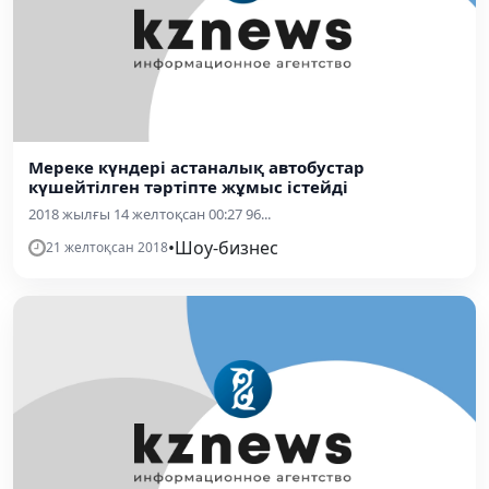
Мереке күндері астаналық автобустар
күшейтілген тәртіпте жұмыс істейді
2018 жылғы 14 желтоқсан 00:27 96...
•
Шоу-бизнес
21 желтоқсан 2018