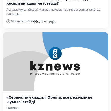
қосылған адам не істейді?
Ассалааму'алайкум! Жаназа намазында имам сонғы такбірді
алғалы...
•
Ислам нұры
24 қаңтар 2019
«Сервистік әкімдік» Open space режимінде
жұмыс істейді
Жалпы...