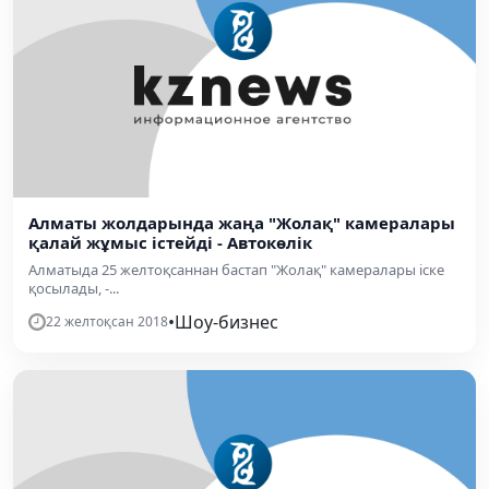
Алматы жолдарында жаңа "Жолақ" камералары
қалай жұмыс істейді - Автокөлік
Алматыда 25 желтоқсаннан бастап "Жолақ" камералары іске
қосылады, -...
•
Шоу-бизнес
22 желтоқсан 2018