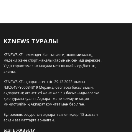
KZNEWS ТУРАЛЫ
KZNEWS.KZ - еліміздегі басты саяси, экономикалық,
мәдени және спорт жаңалықтарының сенімді дереккөзі.
Үздік сараптамалық мақала мен шынайы сұқбаттың
алаңы.
KZNEWS.KZ ақпарат агенттігі 29.12.2023 жылғы
№KZ64VPY00084819 Мерзімді баспасөз басылымын,
ақпараттық агенттікті және желілік басылымды есепке
қою туралы куәлігі, Ақпарат және коммуникация
министрлігінің Ақпарат комитетімен берілген.
Бұл желілік ресурстың ақпараттық өнімдері 18 жастан
асқан азаматтарға арналған.
БІЗГЕ ЖАЗЫЛУ