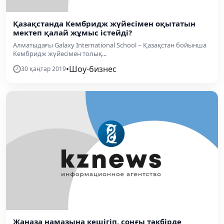
Қазақстанда Кембридж жүйесімен оқытатын
мектеп қалай жұмыс істейді?
Алматыдағы Galaxy International School – Қазақстан бойынша
Кембридж жүйесімен толық...
•
Шоу-бизнес
30 қаңтар 2019
Жаназа намазына кешігіп, соңғы тәкбірде