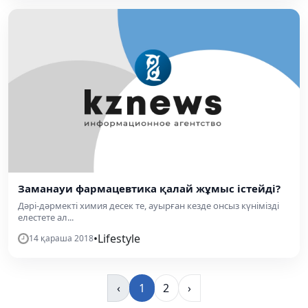
Заманауи фармацевтика қалай жұмыс істейді?
Дәрі-дәрмекті химия десек те, ауырған кезде онсыз күнімізді
елестете ал...
•
Lifestyle
14 қараша 2018
‹
1
2
›