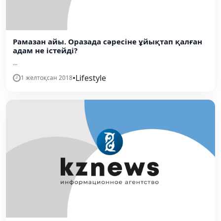
Рамазан айы. Оразада сәресіне ұйықтап қалған
адам не істейді?
...
•
Lifestyle
1 желтоқсан 2018