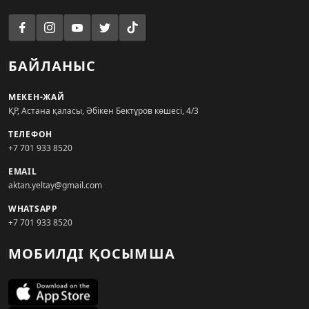
БАЙЛАНЫС
МЕКЕН-ЖАЙ
ҚР, Астана қаласы, Әбікен Бектұров көшесі, 4/3
ТЕЛЕФОН
+7 701 933 8520
EMAIL
aktan.yeltay@gmail.com
WHATSAPP
+7 701 933 8520
МОБИЛДІ ҚОСЫМША