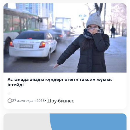
Астанада аязды күндері «тегін такси» жұмыс
істейді
...
•
Шоу-бизнес
27 желтоқсан 2018