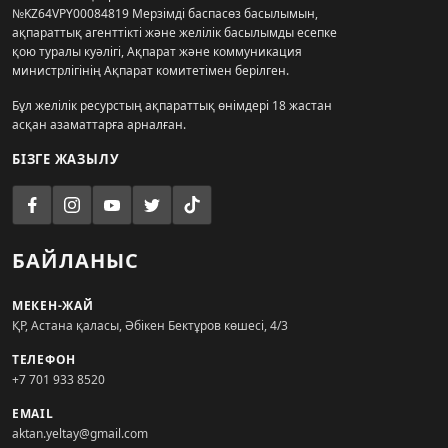
№KZ64VPY00084819 Мерзімді баспасөз басылымын,
ақпараттық агенттікті және желілік басылымды есепке
қою туралы куәлігі, Ақпарат және коммуникация
министрлігінің Ақпарат комитетімен берілген.
Бұл желілік ресурстың ақпараттық өнімдері 18 жастан
асқан азаматтарға арналған.
БІЗГЕ ЖАЗЫЛУ
БАЙЛАНЫС
МЕКЕН-ЖАЙ
ҚР, Астана қаласы, Әбікен Бектұров көшесі, 4/3
ТЕЛЕФОН
+7 701 933 8520
EMAIL
aktan.yeltay@gmail.com