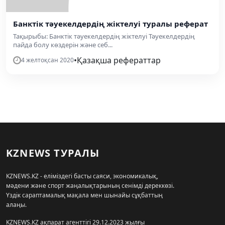
Банктік тәуекелдердің жіктелуі туралы реферат
Тақырыбы: Банктік тәуекелдердің жіктелуі Тәуекелдердің
пайда болу көздерін және себ...
•
Қазақша рефераттар
4 желтоқсан 2020
KZNEWS ТУРАЛЫ
KZNEWS.KZ - еліміздегі басты саяси, экономикалық,
мәдени және спорт жаңалықтарының сенімді дереккөзі.
Үздік сараптамалық мақала мен шынайы сұқбаттың
алаңы.
KZNEWS.KZ ақпарат агенттігі 29.12.2023 жылғы