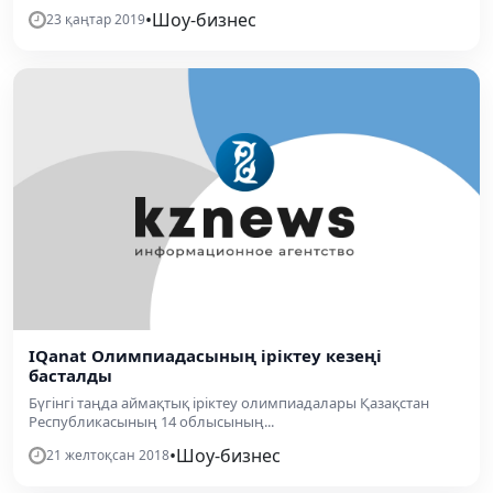
•
Шоу-бизнес
23 қаңтар 2019
IQanat Олимпиадасының іріктеу кезеңі
басталды
Бүгінгі таңда аймақтық іріктеу олимпиадалары Қазақстан
Республикасының 14 облысының...
•
Шоу-бизнес
21 желтоқсан 2018