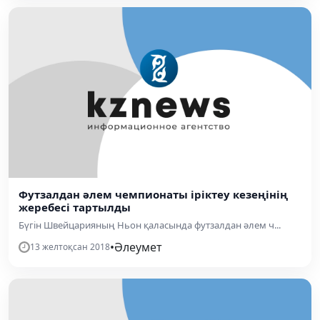
Футзалдан әлем чемпионаты іріктеу кезеңінің
жеребесі тартылды
Бүгін Швейцарияның Ньон қаласында футзалдан әлем ч...
•
Әлеумет
13 желтоқсан 2018