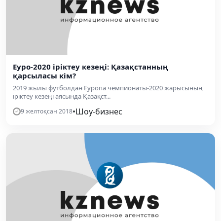
Еуро-2020 іріктеу кезеңі: Қазақстанның
қарсыласы кім?
2019 жылы футболдан Еуропа чемпионаты-2020 жарысының
іріктеу кезеңі аясында Қазақст...
•
Шоу-бизнес
9 желтоқсан 2018