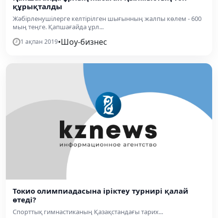
құрықталды
Жәбірленушілерге келтірілген шығынның жалпы көлем - 600
мың теңге. Қапшағайда ұрл...
•
Шоу-бизнес
1 ақпан 2019
Токио олимпиадасына іріктеу турнирі қалай
өтеді?
Спорттық гимнастиканың Қазақстандағы тарих...