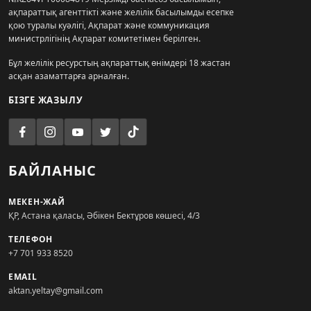
ақпараттық агенттікті және желілік басылымды есепке
қою туралы куәлігі, Ақпарат және коммуникация
министрлігінің Ақпарат комитетімен берілген.
Бұл желілік ресурстың ақпараттық өнімдері 18 жастан
асқан азаматтарға арналған.
БІЗГЕ ЖАЗЫЛУ
БАЙЛАНЫС
МЕКЕН-ЖАЙ
ҚР, Астана қаласы, Әбікен Бектұров көшесі, 4/3
ТЕЛЕФОН
+7 701 933 8520
EMAIL
aktan.yeltay@gmail.com