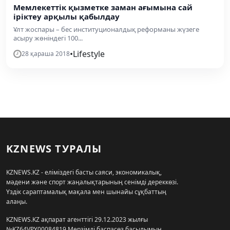
Мемлекеттік қызметке заман ағымына сай
іріктеу арқылы қабылдау
Ұлт жоспары – бес институционалдық реформаны жүзеге
асыру жөніндегі 100...
•
Lifestyle
28 қараша 2018
KZNEWS ТУРАЛЫ
KZNEWS.KZ - еліміздегі басты саяси, экономикалық,
мәдени және спорт жаңалықтарының сенімді дереккөзі.
Үздік сараптамалық мақала мен шынайы сұқбаттың
алаңы.
KZNEWS.KZ ақпарат агенттігі 29.12.2023 жылғы
№KZ64VPY00084819 Мерзімді баспасөз басылымын,