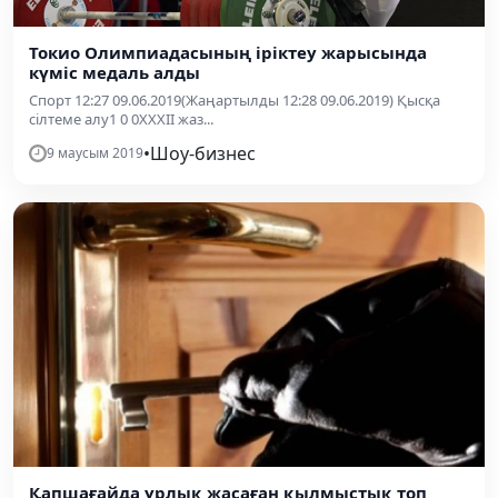
Токио Олимпиадасының іріктеу жарысында
күміс медаль алды
Спорт 12:27 09.06.2019(Жаңартылды 12:28 09.06.2019) Қысқа
сілтеме алу1 0 0XXXII жаз...
•
Шоу-бизнес
9 маусым 2019
Қапшағайда ұрлық жасаған қылмыстық топ