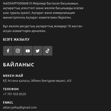
№KZ64VPY00084819 Мерзімді баспасөз басылымын,
ақпараттық агенттікті және желілік басылымды есепке
қою туралы куәлігі, Ақпарат және коммуникация
министрлігінің Ақпарат комитетімен берілген.
Бұл желілік ресурстың ақпараттық өнімдері 18 жастан
асқан азаматтарға арналған.
БІЗГЕ ЖАЗЫЛУ
БАЙЛАНЫС
МЕКЕН-ЖАЙ
ҚР, Астана қаласы, Әбікен Бектұров көшесі, 4/3
ТЕЛЕФОН
+7 701 933 8520
EMAIL
aktan.yeltay@gmail.com