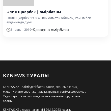
Әлия Іңкәрбек | өмірбаяны
Әлия Іңкәрбек 1997 жылы Алматы облысы, Райымбек
ауданында дүни...
•
Қазақша өмірбаян
21 ақпан 2019
KZNEWS ТУРАЛЫ
KZNEWS.KZ - еліміздегі басты саяси, экономикалық,
мәдени және спорт жаңалықтарының сенімді дереккөзі.
Үздік сараптамалық мақала мен шынайы сұқбаттың
алаңы.
KZNEWS.KZ ақпарат агенттігі 29.12.2023 жылғы