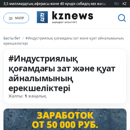
3,5 миллиардтың аферасы және 40 күндік сәбидің көз жасы: Медицинад
3,5 миллиардтың аферасы және 40 күндік сәбидің көз жасы: Медицинад
RU
KZ
МӘЗІР
Басты бет
/
#Индустриялық қоғамдағы зат және қуат айналымының
ерекшеліктері
#Индустриялық
қоғамдағы зат және қуат
айналымының
ерекшеліктері
Жалпы:
1
жаңалық