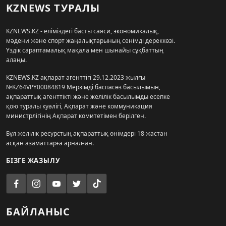
KZNEWS ТУРАЛЫ
KZNEWS.KZ - еліміздегі басты саяси, экономикалық,
мәдени және спорт жаңалықтарының сенімді дереккөзі.
Үздік сараптамалық мақала мен шынайы сұқбаттың
алаңы.
KZNEWS.KZ ақпарат агенттігі 29.12.2023 жылғы
№KZ64VPY00084819 Мерзімді баспасөз басылымын,
ақпараттық агенттікті және желілік басылымды есепке
қою туралы куәлігі, Ақпарат және коммуникация
министрлігінің Ақпарат комитетімен берілген.
Бұл желілік ресурстың ақпараттық өнімдері 18 жастан
асқан азаматтарға арналған.
БІЗГЕ ЖАЗЫЛУ
БАЙЛАНЫС