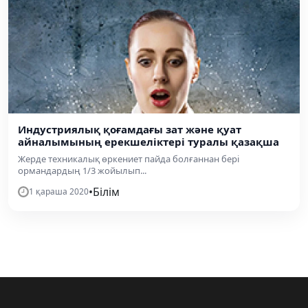
Индустриялық қоғамдағы зат және қуат
айналымының ерекшеліктері туралы қазақша
Жерде техникалық өркениет пайда болғаннан бері
ормандардың 1/3 жойылып...
•
Білім
1 қараша 2020