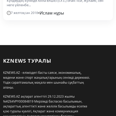
Күндердің күнінде Алла елшісі (с.ғ.с.) оған: «Ей, Жулайб, сен
неге үйленбе...
•
Ислам нұры
7 желтоқсан 2018
KZNEWS ТУРАЛЫ
KZNEWS.KZ - еліміздегі басты саяси, экономикалық,
мәдени және спорт жаңалықтарының сенімді дереккөзі.
Үздік сараптамалық мақала мен шынайы сұқбаттың
алаңы.
KZNEWS.KZ ақпарат агенттігі 29.12.2023 жылғы
№KZ64VPY00084819 Мерзімді баспасөз басылымын,
ақпараттық агенттікті және желілік басылымды есепке
қою туралы куәлігі, Ақпарат және коммуникация