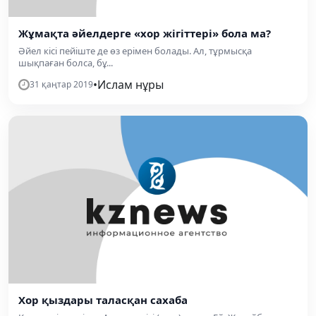
Жұмақта әйелдерге «хор жігіттері» бола ма?
Әйел кісі пейіште де өз ерімен болады. Ал, тұрмысқа
шықпаған болса, бұ...
•
Ислам нұры
31 қаңтар 2019
Хор қыздары таласқан сахаба