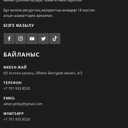
министрлігінің Ақпарат комитетімен берілген.
Бұл желілік ресурстың ақпараттық өнімдері 18 жастан
асқан азаматтарға арналған.
БІЗГЕ ЖАЗЫЛУ
БАЙЛАНЫС
МЕКЕН-ЖАЙ
ҚР, Астана қаласы, Әбікен Бектұров көшесі, 4/3
ТЕЛЕФОН
+7 701 933 8520
EMAIL
aktan.yeltay@gmail.com
WHATSAPP
+7 701 933 8520