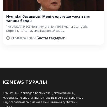
Hyundai басшысы: Менің өлуге де уақытым
тапшы болды
“HYUNDAI” ИЕСІ Чон Чжу-ён: Чон 1915 жылы Солтүстік
Кореяның Асан ауылында кедей шар...
•
Басты тақырып
3 желтоқсан 2020
KZNEWS ТУРАЛЫ
KZNEWS.KZ - еліміздегі басты саяси, экономикалық,
мәдени және спорт жаңалықтарының сенімді дереккөзі.
Үздік сараптамалық мақала мен шынайы сұқбаттың
алаңы.