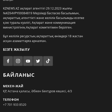
KZNEWS.KZ ақпарат агенттігі 29.12.2023 жылғы
№KZ64VPY00084819 Мерзімді баспасөз басылымын,
ақпараттық агенттікті және желілік басылымды есепке
қою туралы куәлігі, Ақпарат және коммуникация
министрлігінің Ақпарат комитетімен берілген.
Бұл желілік ресурстың ақпараттық өнімдері 18 жастан
асқан азаматтарға арналған.
БІЗГЕ ЖАЗЫЛУ
БАЙЛАНЫС
МЕКЕН-ЖАЙ
ҚР, Астана қаласы, Әбікен Бектұров көшесі, 4/3
ТЕЛЕФОН
+7 701 933 8520