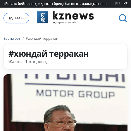
«Борат» бейнесін қолданған бренд басшысы халықтан кешірім сұрады
«Борат» бейнесін қолданған бренд басшысы халықтан кешірім сұрады
RU
KZ
МӘЗІР
Басты бет
/
#хюндай терракан
#хюндай терракан
Жалпы:
1
жаңалық