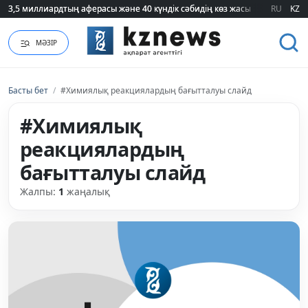
3,5 миллиардтың аферасы және 40 күндік сәбидің көз жасы: Медицинад
3,5 миллиардтың аферасы және 40 күндік сәбидің көз жасы: Медицинад
RU
KZ
МӘЗІР
Басты бет
/
#Химиялық реакциялардың бағытталуы слайд
#Химиялық
реакциялардың
бағытталуы слайд
Жалпы:
1
жаңалық