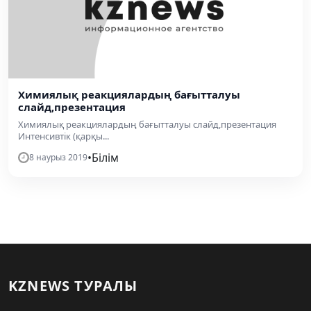
Химиялық реакциялардың бағытталуы
слайд,презентация
Химиялық реакциялардың бағытталуы слайд,презентация
Интенсивтік (қарқы...
•
Білім
8 наурыз 2019
KZNEWS ТУРАЛЫ