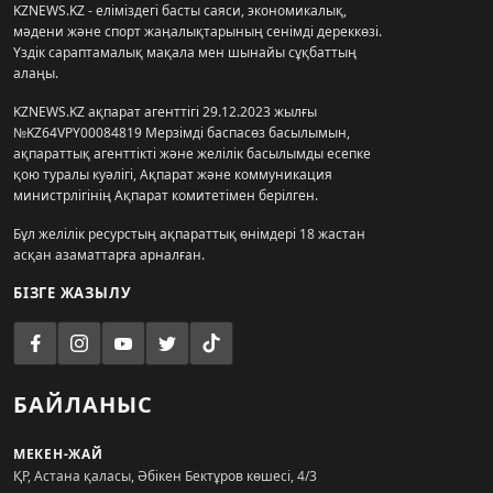
KZNEWS.KZ - еліміздегі басты саяси, экономикалық,
мәдени және спорт жаңалықтарының сенімді дереккөзі.
Үздік сараптамалық мақала мен шынайы сұқбаттың
алаңы.
KZNEWS.KZ ақпарат агенттігі 29.12.2023 жылғы
№KZ64VPY00084819 Мерзімді баспасөз басылымын,
ақпараттық агенттікті және желілік басылымды есепке
қою туралы куәлігі, Ақпарат және коммуникация
министрлігінің Ақпарат комитетімен берілген.
Бұл желілік ресурстың ақпараттық өнімдері 18 жастан
асқан азаматтарға арналған.
БІЗГЕ ЖАЗЫЛУ
БАЙЛАНЫС
МЕКЕН-ЖАЙ
ҚР, Астана қаласы, Әбікен Бектұров көшесі, 4/3