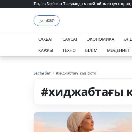
Тоқаев Бекболат Тілеуханды мерейтойымен құттықтап,
Тоқаев Бекболат Тілеуханды мерейтойымен құттықтап,
МӘЗІР
СҰХБАТ
САЯСАТ
ЭКОНОМИКА
ӘЛ
ҚАРЖЫ
ТЕХНО
БІЛІМ
МӘДЕНИЕТ
Басты бет
/
#хиджабтағы қыз фото
#хиджабтағы 