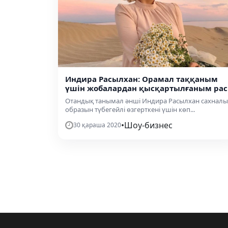
Индира Расылхан: Орамал таққаным
үшін жобалардан қысқартылғаным рас
Отандық танымал әнші Индира Расылхан сахналы
образын түбегейлі өзгерткені үшін көп...
•
Шоу-бизнес
30 қараша 2020