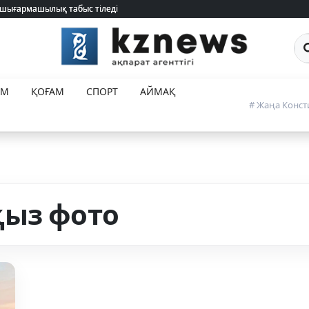
 шығармашылық табыс тіледі
 шығармашылық табыс тіледі
Са
ЕМ
ҚОҒАМ
СПОРТ
АЙМАҚ
# Жаңа Конст
қыз фото