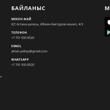
БАЙЛАНЫС
М
МЕКЕН-ЖАЙ
ҚР, Астана қаласы, Әбікен Бектұров көшесі, 4/3
ТЕЛЕФОН
+7 701 933 8520
EMAIL
aktan.yeltay@gmail.com
WHATSAPP
+7 701 933 8520
н