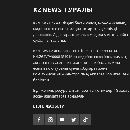
KZNEWS ТУРАЛЫ
KZNEWS.KZ - еліміздегі басты саяси, экономикалық,
мәдени және спорт жаңалықтарының сенімді
дереккөзі. Үздік сараптамалық мақала мен шынайы
сұқбаттың алаңы.
KZNEWS.KZ ақпарат агенттігі 29.12.2023 жылғы
№KZ64VPY00084819 Мерзімді баспасөз басылымын,
ақпараттық агенттікті және желілік басылымды
есепке қою туралы куәлігі, Ақпарат және
коммуникация министрлігінің Ақпарат комитетімен
берілген.
Бұл желілік ресурстың ақпараттық өнімдері 18 жаста
асқан азаматтарға арналған.
БІЗГЕ ЖАЗЫЛУ