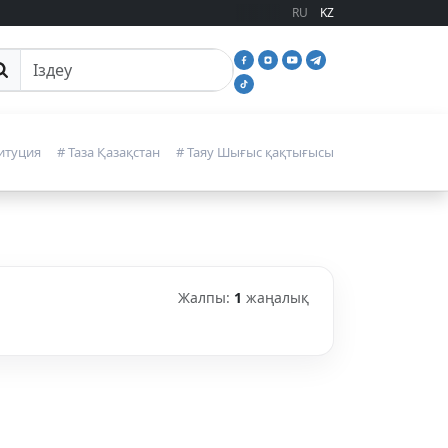
RU
KZ
йттан іздеу
итуция
# Таза Қазақстан
# Таяу Шығыс қақтығысы
Жалпы:
1
жаңалық