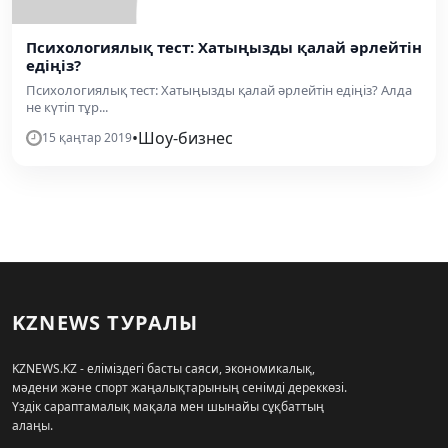
Психологиялық тест: Хатыңызды қалай әрлейтін
едіңіз?
Психологиялық тест: Хатыңызды қалай әрлейтін едіңіз? Алда
не күтіп тұр...
•
Шоу-бизнес
15 қаңтар 2019
KZNEWS ТУРАЛЫ
KZNEWS.KZ - еліміздегі басты саяси, экономикалық,
мәдени және спорт жаңалықтарының сенімді дереккөзі.
Үздік сараптамалық мақала мен шынайы сұқбаттың
алаңы.