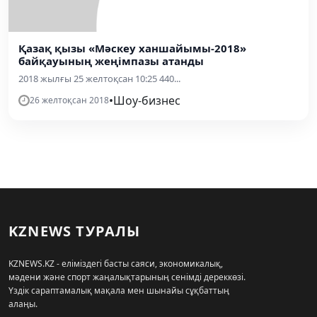
Қазақ қызы «Мәскеу ханшайымы-2018»
байқауының жеңімпазы атанды
2018 жылғы 25 желтоқсан 10:25 440...
•
Шоу-бизнес
26 желтоқсан 2018
KZNEWS ТУРАЛЫ
KZNEWS.KZ - еліміздегі басты саяси, экономикалық,
мәдени және спорт жаңалықтарының сенімді дереккөзі.
Үздік сараптамалық мақала мен шынайы сұқбаттың
алаңы.