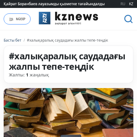
Қайрат Боранбаев лауазымды қызметке тағайындалды
Қайрат Боранбаев лауазымды қызметке тағайындалды
RU
KZ
МӘЗІР
Басты бет
/
#халықаралық саудадағы жалпы тепе-теңдік
#халықаралық саудадағы
жалпы тепе-теңдік
Жалпы:
1
жаңалық