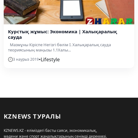
Курстық жұмыс: Экономика | Халықаралық
сауда
Мазмұны Кіріспе Негізгі бөлім I. Халықаралық сауда
теориясының маңызы 1.1Халы...
•
Lifestyle
3 наурыз 2019
KZNEWS ТУРАЛЫ
KZNEWS.KZ - еліміздегі басты саяси, экономикалық,
мәдени және спорт жаңалықтарының сенімді дереккөзі.