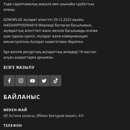
Үздік сараптамалық мақала мен шынайы сұқбаттың
алаңы.
KZNEWS.KZ ақпарат агенттігі 29.12.2023 жылғы
№KZ64VPY00084819 Мерзімді баспасөз басылымын,
ақпараттық агенттікті және желілік басылымды есепке
қою туралы куәлігі, Ақпарат және коммуникация
министрлігінің Ақпарат комитетімен берілген.
Бұл желілік ресурстың ақпараттық өнімдері 18 жастан
асқан азаматтарға арналған.
БІЗГЕ ЖАЗЫЛУ
БАЙЛАНЫС
МЕКЕН-ЖАЙ
ҚР, Астана қаласы, Әбікен Бектұров көшесі, 4/3
ТЕЛЕФОН