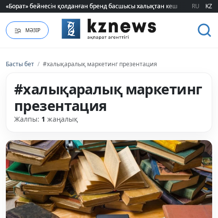
«Борат» бейнесін қолданған бренд басшысы халықтан кешірім сұрады
«Борат» бейнесін қолданған бренд басшысы халықтан кешірім сұрады
RU
KZ
МӘЗІР
Басты бет
/
#халықаралық маркетинг презентация
#халықаралық маркетинг
презентация
Жалпы:
1
жаңалық