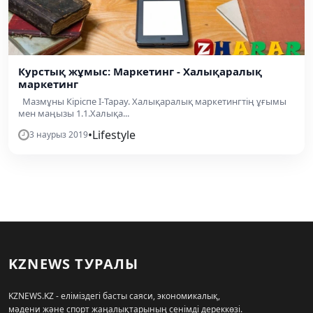
Курстық жұмыс: Маркетинг - Халықаралық
маркетинг
Мазмұны Кіріспе I-Тарау. Халықаралық маркетингтің ұғымы
мен маңызы 1.1.Халықа...
•
Lifestyle
3 наурыз 2019
KZNEWS ТУРАЛЫ
KZNEWS.KZ - еліміздегі басты саяси, экономикалық,
мәдени және спорт жаңалықтарының сенімді дереккөзі.