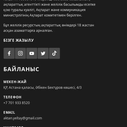
ақпараттық агенттікті және желілік басылымды есепке
қою туралы куәлігі, Ақпарат және коммуникация
министрлігінің Ақпарат комитетімен берілген.
Бұл желілік ресурстың ақпараттық өнімдері 18 жастан
асқан азаматтарға арналған.
БІЗГЕ ЖАЗЫЛУ
БАЙЛАНЫС
МЕКЕН-ЖАЙ
ҚР, Астана қаласы, Әбікен Бектұров көшесі, 4/3
ТЕЛЕФОН
+7 701 933 8520
EMAIL
aktan.yeltay@gmail.com