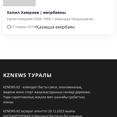
Халил Хамраев | өмірбаяны
Халил Хамраев (1928–1993) 1 мамырда Талдықорған...
•
Қазақша өмірбаян
27 наурыз 2019
KZNEWS ТУРАЛЫ
KZNEWS.KZ - еліміздегі басты саяси, экономикалық,
мәдени және спорт жаңалықтарының сенімді дереккөзі.
Үздік сараптамалық мақала мен шынайы сұқбаттың
алаңы.
KZNEWS.KZ ақпарат агенттігі 29.12.2023 жылғы
№KZ64VPY00084819 Мерзімді баспасөз басылымын,