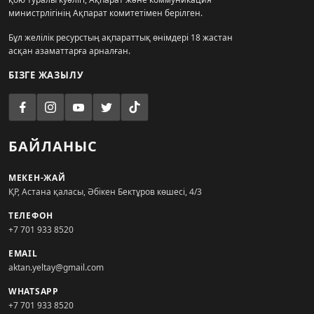
министрлігінің Ақпарат комитетімен берілген.
Бұл желілік ресурстың ақпараттық өнімдері 18 жастан
асқан азаматтарға арналған.
БІЗГЕ ЖАЗЫЛУ
БАЙЛАНЫС
МЕКЕН-ЖАЙ
ҚР, Астана қаласы, Әбікен Бектұров көшесі, 4/3
ТЕЛЕФОН
+7 701 933 8520
EMAIL
aktan.yeltay@gmail.com
WHATSAPP
+7 701 933 8520