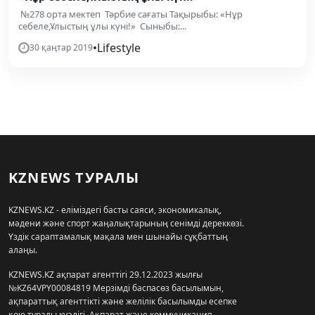
№278 орта мектеп Тәрбие сағаты Тақырыбы: «Нұр
себеле,Ұлыстың ұлы күні!» Сыныбы:...
•
Lifestyle
30 қаңтар 2019
KZNEWS ТУРАЛЫ
KZNEWS.KZ - еліміздегі басты саяси, экономикалық,
мәдени және спорт жаңалықтарының сенімді дереккөзі.
Үздік сараптамалық мақала мен шынайы сұқбаттың
алаңы.
KZNEWS.KZ ақпарат агенттігі 29.12.2023 жылғы
№KZ64VPY00084819 Мерзімді баспасөз басылымын,
ақпараттық агенттікті және желілік басылымды есепке
қою туралы куәлігі, Ақпарат және коммуникация