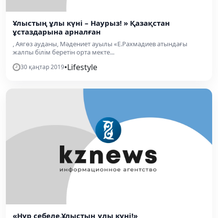
Ұлыстың ұлы күні – Наурыз! » Қазақстан
ұстаздарына арналған
, Аягөз ауданы, Мәдениет ауылы «Е.Рахмадиев атындағы
жалпы білім беретін орта мекте...
•
Lifestyle
30 қаңтар 2019
«Нұр себеле,Ұлыстың ұлы күні!»