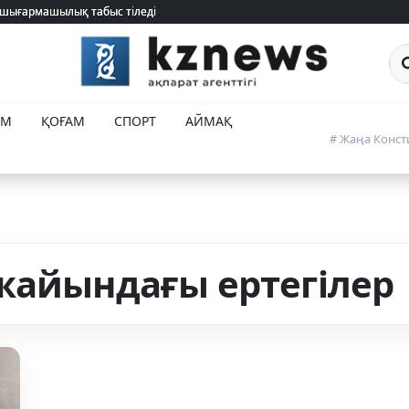
 шығармашылық табыс тіледі
 шығармашылық табыс тіледі
Са
ЕМ
ҚОҒАМ
СПОРТ
АЙМАҚ
# Жаңа Конст
жайындағы ертегілер