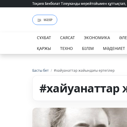
Тоқаев Бекболат Тілеуханды мерейтойымен құттықтап,
Тоқаев Бекболат Тілеуханды мерейтойымен құттықтап,
МӘЗІР
СҰХБАТ
САЯСАТ
ЭКОНОМИКА
ӘЛ
ҚАРЖЫ
ТЕХНО
БІЛІМ
МӘДЕНИЕТ
Басты бет
/
#хайуанаттар жайындағы ертегілер
#хайуанаттар 