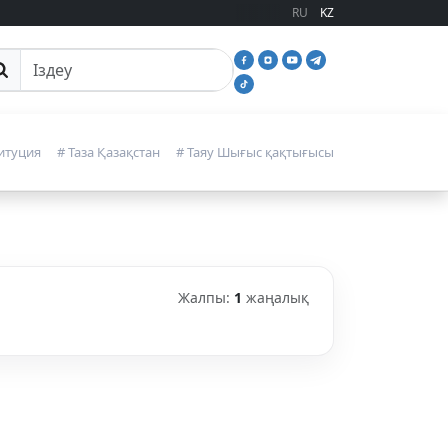
RU
KZ
йттан іздеу
итуция
# Таза Қазақстан
# Таяу Шығыс қақтығысы
Жалпы:
1
жаңалық