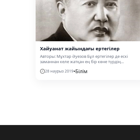
Хайуанат жайындағы ертегілер
Авторы: Мұхтар Әуезов Бұл ертегілер де ескі
заманнан келе жатқан ең бір көне түрдің...
•
Білім
28 наурыз 2019