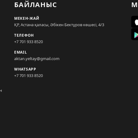
БАЙЛАНЫС
М
МЕКЕН-ЖАЙ
ҚР, Астана қаласы, Әбікен Бектұров көшесі, 4/3
ТЕЛЕФОН
+7 701 933 8520
EMAIL
aktan.yeltay@gmail.com
WHATSAPP
+7 701 933 8520
н