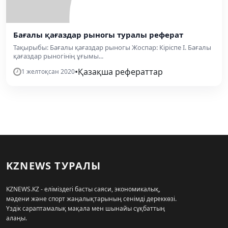
Бағалы қағаздар рыногы туралы реферат
Тақырыбы: Бағалы қағаздар рыногы Жоспар: Кіріспе І. Бағалы
қағаздар рыногінің ұғымы...
•
Қазақша рефераттар
1 желтоқсан 2020
KZNEWS ТУРАЛЫ
KZNEWS.KZ - еліміздегі басты саяси, экономикалық,
мәдени және спорт жаңалықтарының сенімді дереккөзі.
Үздік сараптамалық мақала мен шынайы сұқбаттың
алаңы.