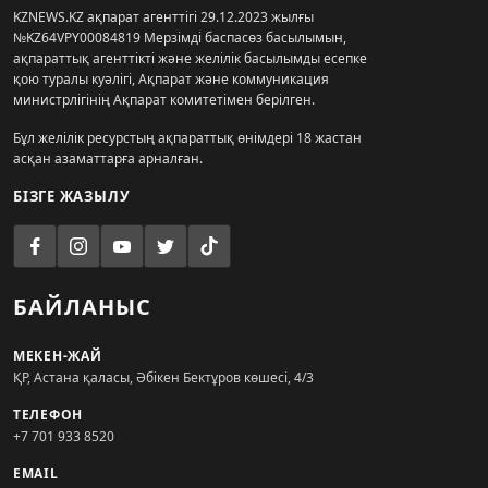
KZNEWS.KZ ақпарат агенттігі 29.12.2023 жылғы
№KZ64VPY00084819 Мерзімді баспасөз басылымын,
ақпараттық агенттікті және желілік басылымды есепке
қою туралы куәлігі, Ақпарат және коммуникация
министрлігінің Ақпарат комитетімен берілген.
Бұл желілік ресурстың ақпараттық өнімдері 18 жастан
асқан азаматтарға арналған.
БІЗГЕ ЖАЗЫЛУ
БАЙЛАНЫС
МЕКЕН-ЖАЙ
ҚР, Астана қаласы, Әбікен Бектұров көшесі, 4/3
ТЕЛЕФОН
+7 701 933 8520
EMAIL