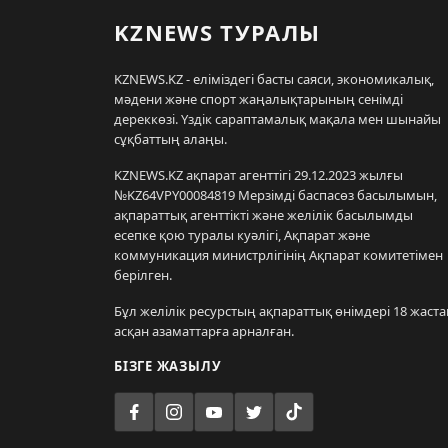
KZNEWS ТУРАЛЫ
KZNEWS.KZ - еліміздегі басты саяси, экономикалық,
мәдени және спорт жаңалықтарының сенімді
дереккөзі. Үздік сараптамалық мақала мен шынайы
сұқбаттың алаңы.
KZNEWS.KZ ақпарат агенттігі 29.12.2023 жылғы
№KZ64VPY00084819 Мерзімді баспасөз басылымын,
ақпараттық агенттікті және желілік басылымды
есепке қою туралы куәлігі, Ақпарат және
коммуникация министрлігінің Ақпарат комитетімен
берілген.
Бұл желілік ресурстың ақпараттық өнімдері 18 жаста
асқан азаматтарға арналған.
БІЗГЕ ЖАЗЫЛУ