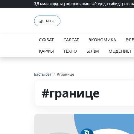
3,5 миллиардтың аферасы және 40 күндік сәбидің көз
3,5 миллиардтың аферасы және 40 күндік сәбидің көз
МӘЗІР
СҰХБАТ
САЯСАТ
ЭКОНОМИКА
ӘЛ
ҚАРЖЫ
ТЕХНО
БІЛІМ
МӘДЕНИЕТ
Басты бет
/
#границе
#границе