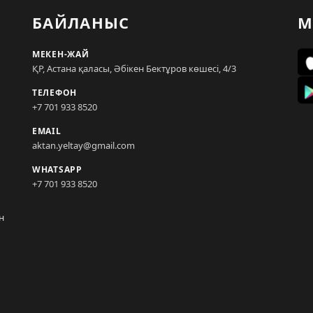
БАЙЛАНЫС
М
МЕКЕН-ЖАЙ
ҚР, Астана қаласы, Әбікен Бектұров көшесі, 4/3
ТЕЛЕФОН
+7 701 933 8520
EMAIL
aktan.yeltay@gmail.com
WHATSAPP
+7 701 933 8520
н