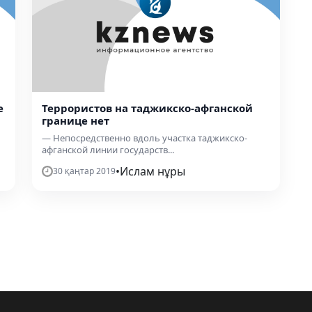
е
Террористов на таджикско-афганской
границе нет
— Непосредственно вдоль участка таджикско-
афганской линии государств...
•
Ислам нұры
30 қаңтар 2019