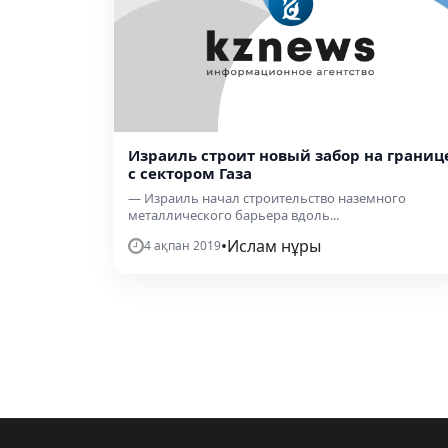
Израиль строит новый забор на границ
с сектором Газа
— Израиль начал строительство наземного
металлического барьера вдоль...
•
Ислам нұры
4 ақпан 2019