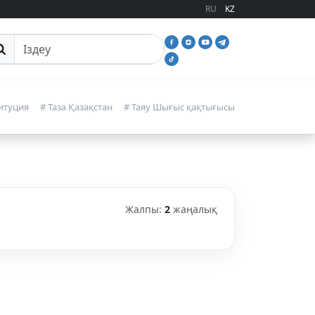
RU
KZ
йттан іздеу
итуция
# Таза Қазақстан
# Таяу Шығыс қақтығысы
Жалпы:
2
жаңалық