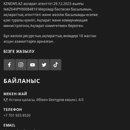
KZNEWS.KZ ақпарат агенттігі 29.12.2023 жылғы
№KZ64VPY00084819 Мерзімді баспасөз басылымын,
ақпараттық агенттікті және желілік басылымды есепке
қою туралы куәлігі, Ақпарат және коммуникация
министрлігінің Ақпарат комитетімен берілген.
Бұл желілік ресурстың ақпараттық өнімдері 18 жастан
асқан азаматтарға арналған.
БІЗГЕ ЖАЗЫЛУ
БАЙЛАНЫС
МЕКЕН-ЖАЙ
ҚР, Астана қаласы, Әбікен Бектұров көшесі, 4/3
ТЕЛЕФОН
+7 701 933 8520
EMAIL