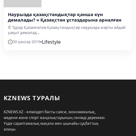
Наурызда қазақстандықтар қанша күн
демалады? » Қазақстан ұстаздарына арналған
© Тұрар Қазанғапов Қазақстандықтар наурызда жарты айдай
уақыт демалад...
•
Lifestyle
30 қаңтар 2019
KZNEWS ТУРАЛЫ
KZNEWS.KZ - еліміздегі басты саяси, экономикалық,
мәдени және спорт жаңалықтарының сенімді дереккөзі.
Үздік сараптамалық мақала мен шынайы сұқбаттың
алаңы.