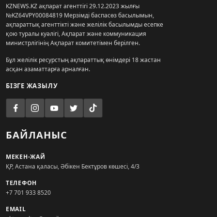
KZNEWS.KZ ақпарат агенттігі 29.12.2023 жылғы
№KZ64VPY00084819 Мерзімді баспасөз басылымын,
ақпараттық агенттікті және желілік басылымды есепке
қою туралы куәлігі, Ақпарат және коммуникация
министрлігінің Ақпарат комитетімен берілген.
Бұл желілік ресурстың ақпараттық өнімдері 18 жастан
асқан азаматтарға арналған.
БІЗГЕ ЖАЗЫЛУ
БАЙЛАНЫС
МЕКЕН-ЖАЙ
ҚР, Астана қаласы, Әбікен Бектұров көшесі, 4/3
ТЕЛЕФОН
+7 701 933 8520
EMAIL