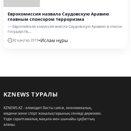
Еврокомиссия назвала Саудовскую Аравию
главным спонсором терроризма
— Европейская комиссия внесла Саудовскую Аравию в список
государств,...
•
Ислам нұры
30 қаңтар 2019
KZNEWS ТУРАЛЫ
KZNEWS.KZ - еліміздегі басты саяси, экономикалық,
мәдени және спорт жаңалықтарының сенімді дереккөзі.
Үздік сараптамалық мақала мен шынайы сұқбаттың
алаңы.