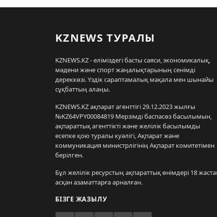
KZNEWS ТУРАЛЫ
KZNEWS.KZ - еліміздегі басты саяси, экономикалық,
мәдени және спорт жаңалықтарының сенімді
дереккөзі. Үздік сараптамалық мақала мен шынайы
сұқбаттың алаңы.
KZNEWS.KZ ақпарат агенттігі 29.12.2023 жылғы
№KZ64VPY00084819 Мерзімді баспасөз басылымын,
ақпараттық агенттікті және желілік басылымды
есепке қою туралы куәлігі, Ақпарат және
коммуникация министрлігінің Ақпарат комитетімен
берілген.
Бұл желілік ресурстың ақпараттық өнімдері 18 жаста
асқан азаматтарға арналған.
БІЗГЕ ЖАЗЫЛУ