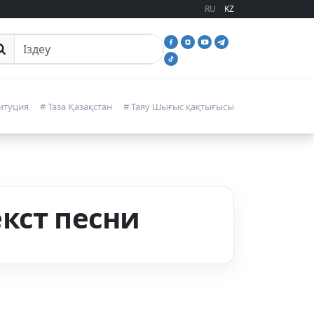
RU
KZ
йттан іздеу
итуция
# Таза Қазақстан
# Таяу Шығыс қақтығысы
кст песни