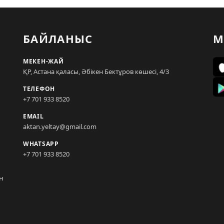
БАЙЛАНЫС
М
МЕКЕН-ЖАЙ
ҚР, Астана қаласы, Әбікен Бектұров көшесі, 4/3
ТЕЛЕФОН
+7 701 933 8520
EMAIL
aktan.yeltay@gmail.com
WHATSAPP
+7 701 933 8520
н