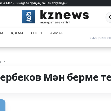
 жасы: Медицинадағы сұмдық қашан тоқтайды?
 жасы: Медицинадағы сұмдық қашан тоқтайды?
Са
ЕМ
ҚОҒАМ
СПОРТ
АЙМАҚ
# Жаңа Конст
есни
ербеков Мән берме те