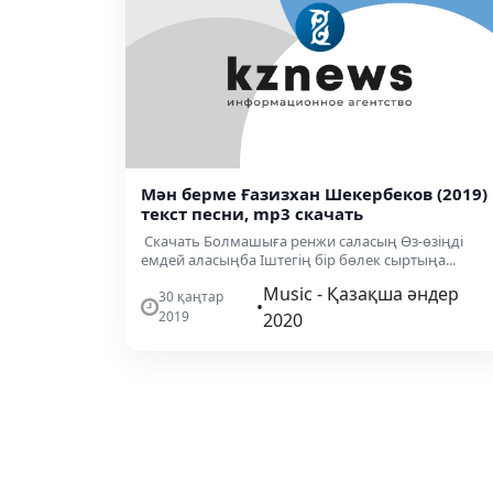
Мән берме Ғазизхан Шекербеков (2019)
текст песни, mp3 скачать
Скачать Болмашыға ренжи саласың Өз-өзіңді
емдей аласыңба Іштегің бір бөлек сыртыңа...
Music - Қазақша әндер
30 қаңтар
•
2019
2020