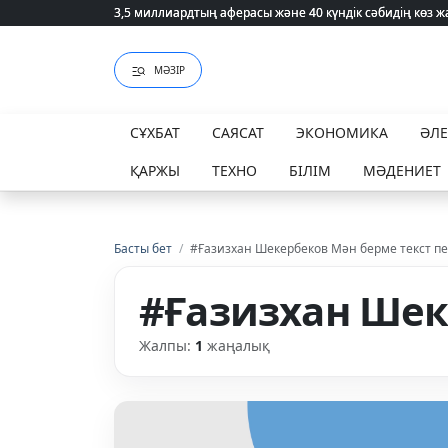
3,5 миллиардтың аферасы және 40 күндік сәбидің көз
3,5 миллиардтың аферасы және 40 күндік сәбидің көз
МӘЗІР
СҰХБАТ
САЯСАТ
ЭКОНОМИКА
ӘЛ
ҚАРЖЫ
ТЕХНО
БІЛІМ
МӘДЕНИЕТ
Басты бет
/
#Ғазизхан Шекербеков Мән берме текст п
#Ғазизхан Шек
Жалпы:
1
жаңалық