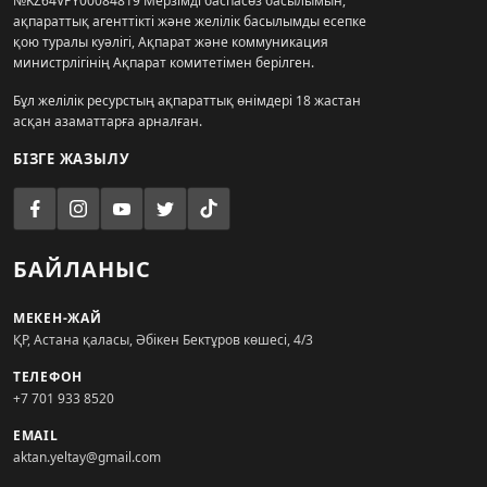
№KZ64VPY00084819 Мерзімді баспасөз басылымын,
ақпараттық агенттікті және желілік басылымды есепке
қою туралы куәлігі, Ақпарат және коммуникация
министрлігінің Ақпарат комитетімен берілген.
Бұл желілік ресурстың ақпараттық өнімдері 18 жастан
асқан азаматтарға арналған.
БІЗГЕ ЖАЗЫЛУ
БАЙЛАНЫС
МЕКЕН-ЖАЙ
ҚР, Астана қаласы, Әбікен Бектұров көшесі, 4/3
ТЕЛЕФОН
+7 701 933 8520
EMAIL
aktan.yeltay@gmail.com