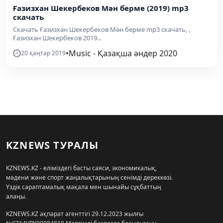
Ғазизхан Шекербеков Мән берме (2019) mp3
скачать
Скачать Ғазизхан Шекербеков Мән берме mp3 скачать, ,
Ғазизхан Шекербеков 2019...
•
Music - Қазақша әндер 2020
20 қаңтар 2019
KZNEWS ТУРАЛЫ
KZNEWS.KZ - еліміздегі басты саяси, экономикалық,
мәдени және спорт жаңалықтарының сенімді дереккөзі.
Үздік сараптамалық мақала мен шынайы сұқбаттың
алаңы.
KZNEWS.KZ ақпарат агенттігі 29.12.2023 жылғы