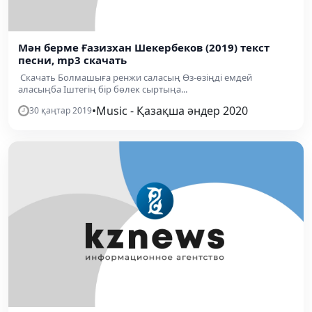
Мән берме Ғазизхан Шекербеков (2019) текст
песни, mp3 скачать
Скачать Болмашыға ренжи саласың Өз-өзіңді емдей
аласыңба Іштегің бір бөлек сыртыңа...
•
Music - Қазақша әндер 2020
30 қаңтар 2019