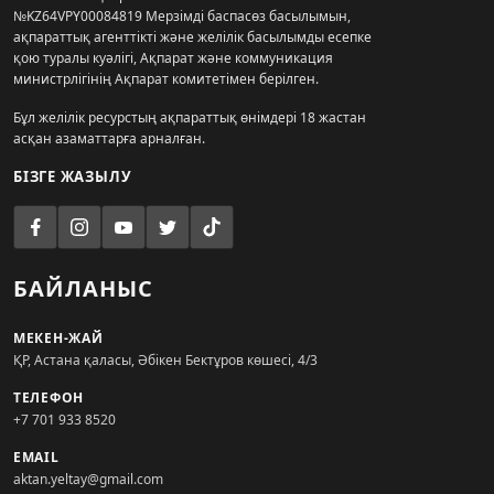
№KZ64VPY00084819 Мерзімді баспасөз басылымын,
ақпараттық агенттікті және желілік басылымды есепке
қою туралы куәлігі, Ақпарат және коммуникация
министрлігінің Ақпарат комитетімен берілген.
Бұл желілік ресурстың ақпараттық өнімдері 18 жастан
асқан азаматтарға арналған.
БІЗГЕ ЖАЗЫЛУ
БАЙЛАНЫС
МЕКЕН-ЖАЙ
ҚР, Астана қаласы, Әбікен Бектұров көшесі, 4/3
ТЕЛЕФОН
+7 701 933 8520
EMAIL
aktan.yeltay@gmail.com