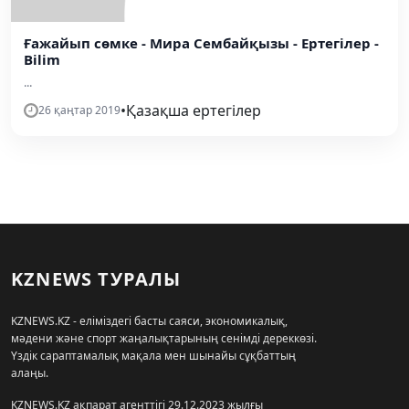
Ғажайып сөмке - Мира Сембайқызы - Ертегілер -
Bilim
...
•
Қазақша ертегілер
26 қаңтар 2019
KZNEWS ТУРАЛЫ
KZNEWS.KZ - еліміздегі басты саяси, экономикалық,
мәдени және спорт жаңалықтарының сенімді дереккөзі.
Үздік сараптамалық мақала мен шынайы сұқбаттың
алаңы.
KZNEWS.KZ ақпарат агенттігі 29.12.2023 жылғы