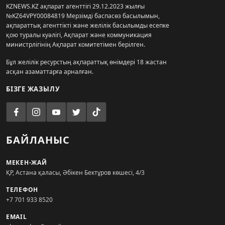
KZNEWS.KZ ақпарат агенттігі 29.12.2023 жылғы
№KZ64VPY00084819 Мерзімді баспасөз басылымын,
ақпараттық агенттікті және желілік басылымды есепке
қою туралы куәлігі, Ақпарат және коммуникация
министрлігінің Ақпарат комитетімен берілген.
Бұл желілік ресурстың ақпараттық өнімдері 18 жастан
асқан азаматтарға арналған.
БІЗГЕ ЖАЗЫЛУ
БАЙЛАНЫС
МЕКЕН-ЖАЙ
ҚР, Астана қаласы, Әбікен Бектұров көшесі, 4/3
ТЕЛЕФОН
+7 701 933 8520
EMAIL