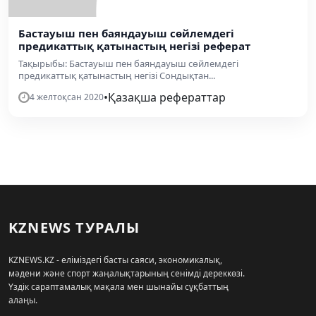
Бастауыш пен баяндауыш сөйлемдегі
предикаттық қатынастың негізі реферат
Тақырыбы: Бастауыш пен баяндауыш сөйлемдегі
предикаттық қатынастың негізі Сондықтан...
•
Қазақша рефераттар
4 желтоқсан 2020
KZNEWS ТУРАЛЫ
KZNEWS.KZ - еліміздегі басты саяси, экономикалық,
мәдени және спорт жаңалықтарының сенімді дереккөзі.
Үздік сараптамалық мақала мен шынайы сұқбаттың
алаңы.