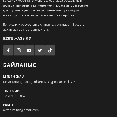
№KZ64VPY00084819 Мерзімді баспасөз басылымын,
ақпараттық агенттікті және желілік басылымды есепке
қою туралы куәлігі, Ақпарат және коммуникация
министрлігінің Ақпарат комитетімен берілген.
Бұл желілік ресурстың ақпараттық өнімдері 18 жастан
асқан азаматтарға арналған.
БІЗГЕ ЖАЗЫЛУ
БАЙЛАНЫС
МЕКЕН-ЖАЙ
ҚР, Астана қаласы, Әбікен Бектұров көшесі, 4/3
ТЕЛЕФОН
+7 701 933 8520
EMAIL
aktan.yeltay@gmail.com