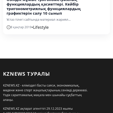
функциялардың қасиеттері. Кейбір
тригонометриялық функциялардың
графиктерін салу 10 сынып
Ұстаз тілегі сайтында материал жариял...
•
Lifestyle
8 қаңтар 2019
KZNEWS ТУРАЛЫ
KZNEWS.KZ - еліміздегі басты саяси, экономикалық,
мәдени және спорт жаңалықтарының сенімді дереккөзі.
Үздік сараптамалық мақала мен шынайы сұқбаттың
алаңы.
KZNEWS.KZ ақпарат агенттігі 29.12.2023 жылғы