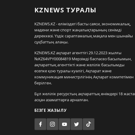
KZNEWS ТУРАЛЫ
KZNEWS.KZ - еліміздегі басты саяси, экономикалық,
мәдени және спорт жаңалықтарының сенімді
дереккөзі. Үздік сараптамалық мақала мен шынайы
сұқбаттың алаңы.
KZNEWS.KZ ақпарат агенттігі 29.12.2023 жылғы
№KZ64VPY00084819 Мерзімді баспасөз басылымын,
ақпараттық агенттікті және желілік басылымды
есепке қою туралы куәлігі, Ақпарат және
коммуникация министрлігінің Ақпарат комитетімен
берілген.
Бұл желілік ресурстың ақпараттық өнімдері 18 жаста
асқан азаматтарға арналған.
БІЗГЕ ЖАЗЫЛУ