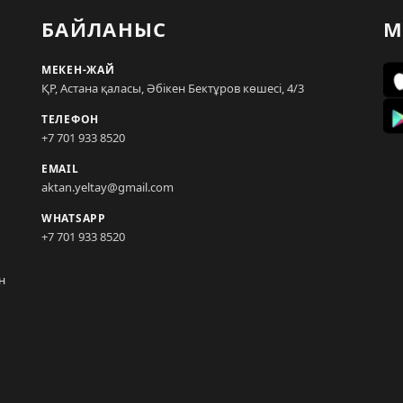
БАЙЛАНЫС
М
МЕКЕН-ЖАЙ
ҚР, Астана қаласы, Әбікен Бектұров көшесі, 4/3
ТЕЛЕФОН
+7 701 933 8520
EMAIL
aktan.yeltay@gmail.com
WHATSAPP
+7 701 933 8520
н