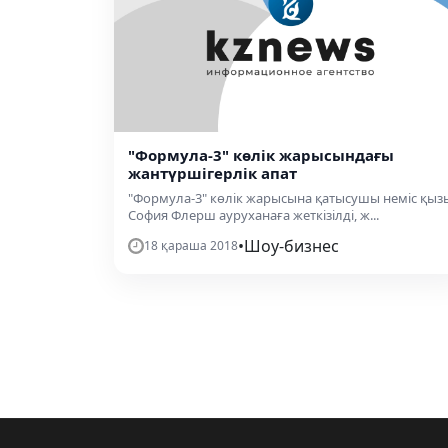
"Формула-3" көлік жарысындағы
жантүршігерлік апат
"Формула-3" көлік жарысына қатысушы неміс қыз
София Флерш ауруханаға жеткізілді, ж...
•
Шоу-бизнес
18 қараша 2018