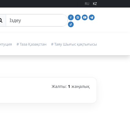
RU
KZ
йттан іздеу
итуция
# Таза Қазақстан
# Таяу Шығыс қақтығысы
Жалпы:
1
жаңалық