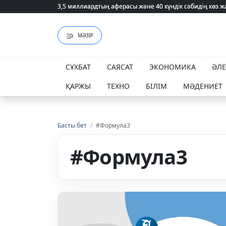
3,5 миллиардтың аферасы және 40 күндік сәбидің көз
3,5 миллиардтың аферасы және 40 күндік сәбидің көз
МӘЗІР
СҰХБАТ
САЯСАТ
ЭКОНОМИКА
ӘЛ
ҚАРЖЫ
ТЕХНО
БІЛІМ
МӘДЕНИЕТ
Басты бет
/
#Формула3
#Формула3