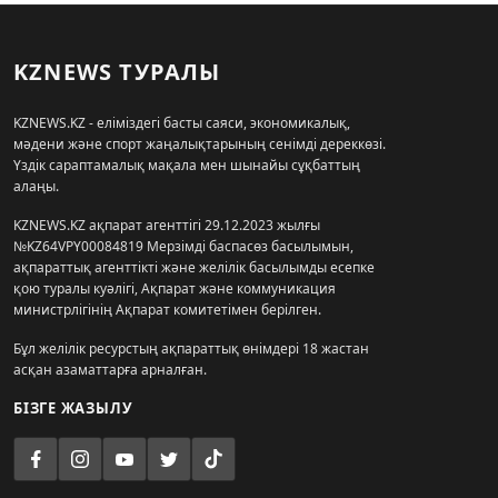
KZNEWS ТУРАЛЫ
KZNEWS.KZ - еліміздегі басты саяси, экономикалық,
мәдени және спорт жаңалықтарының сенімді дереккөзі.
Үздік сараптамалық мақала мен шынайы сұқбаттың
алаңы.
KZNEWS.KZ ақпарат агенттігі 29.12.2023 жылғы
№KZ64VPY00084819 Мерзімді баспасөз басылымын,
ақпараттық агенттікті және желілік басылымды есепке
қою туралы куәлігі, Ақпарат және коммуникация
министрлігінің Ақпарат комитетімен берілген.
Бұл желілік ресурстың ақпараттық өнімдері 18 жастан
асқан азаматтарға арналған.
БІЗГЕ ЖАЗЫЛУ