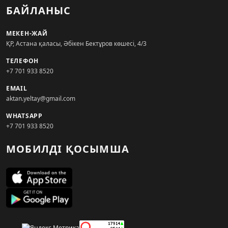
БАЙЛАНЫС
МЕКЕН-ЖАЙ
ҚР, Астана қаласы, Әбікен Бектұров көшесі, 4/3
ТЕЛЕФОН
+7 701 933 8520
EMAIL
aktan.yeltay@gmail.com
WHATSAPP
+7 701 933 8520
МОБИЛДІ ҚОСЫМША