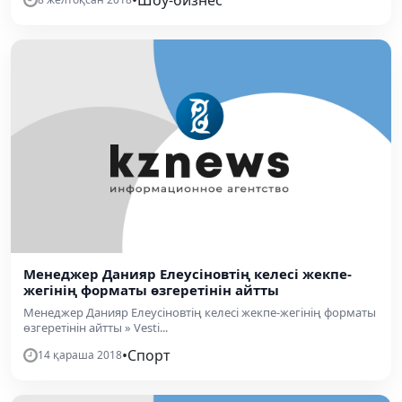
Менеджер Данияр Елеусіновтің келесі жекпе-
жегінің форматы өзгеретінін айтты
Менеджер Данияр Елеусіновтің келесі жекпе-жегінің форматы
өзгеретінін айтты » Vesti...
•
Спорт
14 қараша 2018