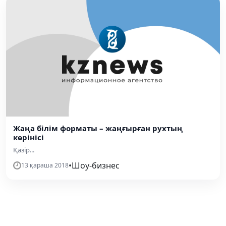
Жаңа білім форматы – жаңғырған рухтың
көрінісі
Қазір...
•
Шоу-бизнес
13 қараша 2018