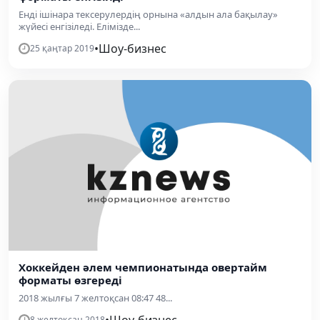
Енді ішінара тексерулердің орнына «алдын ала бақылау»
жүйесі енгізіледі. Елімізде...
•
Шоу-бизнес
25 қаңтар 2019
Хоккейден әлем чемпионатында овертайм
форматы өзгереді
2018 жылғы 7 желтоқсан 08:47 48...
•
Шоу-бизнес
8 желтоқсан 2018