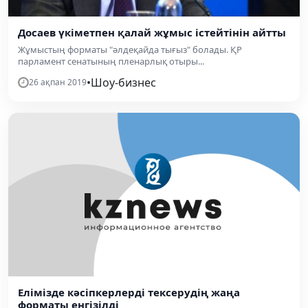
Досаев үкіметпен қалай жұмыс істейтінін айтты
Жұмыстың форматы "әлдеқайда тығыз" болады. ҚР
парламент сенатының пленарлық отыры...
•
Шоу-бизнес
26 ақпан 2019
Елімізде кәсіпкерлерді тексерудің жаңа
форматы енгізілді