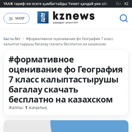
ҮААЖ тарифі екі есеге қымбаттайды: Үкімет қандай уәж айтады?
ҮААЖ тарифі екі есеге қымбаттайды: Үкімет қандай уәж айтады?
RU
KZ
МӘЗІР
Басты бет
/
#формативное оценивание фо География 7 класс
калыптастырушы багалау скачать бесплатно на казахском
#формативное
оценивание фо География
7 класс калыптастырушы
багалау скачать
бесплатно на казахском
Жалпы:
1
жаңалық