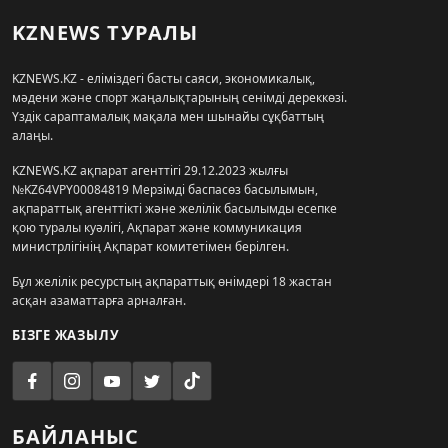
KZNEWS ТУРАЛЫ
KZNEWS.KZ - еліміздегі басты саяси, экономикалық,
мәдени және спорт жаңалықтарының сенімді дереккөзі.
Үздік сараптамалық мақала мен шынайы сұқбаттың
алаңы.
KZNEWS.KZ ақпарат агенттігі 29.12.2023 жылғы
№KZ64VPY00084819 Мерзімді баспасөз басылымын,
ақпараттық агенттікті және желілік басылымды есепке
қою туралы куәлігі, Ақпарат және коммуникация
министрлігінің Ақпарат комитетімен берілген.
Бұл желілік ресурстың ақпараттық өнімдері 18 жастан
асқан азаматтарға арналған.
БІЗГЕ ЖАЗЫЛУ
БАЙЛАНЫС