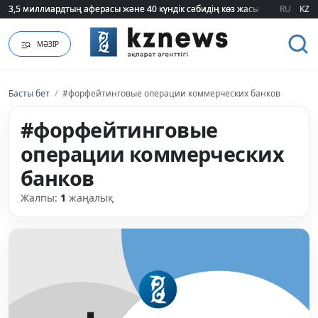
3,5 миллиардтың аферасы және 40 күндік сәбидің көз жасы: Медицинад
3,5 миллиардтың аферасы және 40 күндік сәбидің көз жасы: Медицинад
RU
KZ
МӘЗІР
Басты бет
/
#форфейтинговые операции коммерческих банков
#форфейтинговые
операции коммерческих
банков
Жалпы:
1
жаңалық