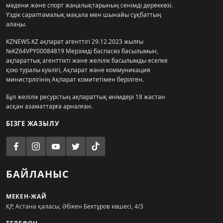
мәдени және спорт жаңалықтарының сенімді дереккөзі.
Үздік сараптамалық мақала мен шынайы сұқбаттың
алаңы.
KZNEWS.KZ ақпарат агенттігі 29.12.2023 жылғы
№KZ64VPY00084819 Мерзімді баспасөз басылымын,
ақпараттық агенттікті және желілік басылымды есепке
қою туралы куәлігі, Ақпарат және коммуникация
министрлігінің Ақпарат комитетімен берілген.
Бұл желілік ресурстың ақпараттық өнімдері 18 жастан
асқан азаматтарға арналған.
БІЗГЕ ЖАЗЫЛУ
БАЙЛАНЫС
МЕКЕН-ЖАЙ
ҚР, Астана қаласы, Әбікен Бектұров көшесі, 4/3