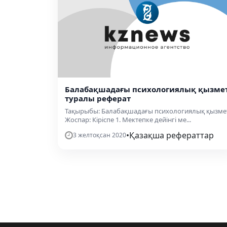
Балабақшадағы психологиялық қызме
туралы реферат
Тақырыбы: Балабақшадағы психологиялық қызме
Жоспар: Кіріспе 1. Мектепке дейінгі ме...
•
Қазақша рефераттар
3 желтоқсан 2020