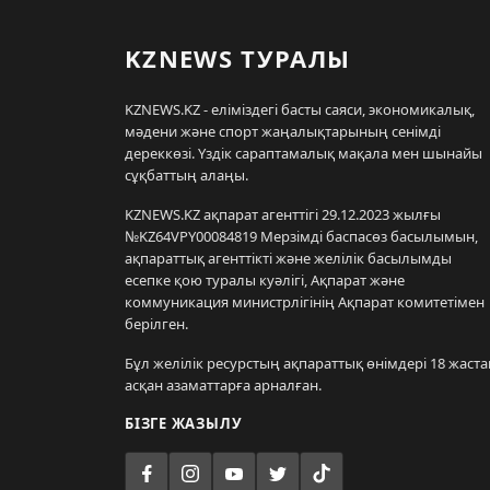
KZNEWS ТУРАЛЫ
KZNEWS.KZ - еліміздегі басты саяси, экономикалық,
мәдени және спорт жаңалықтарының сенімді
дереккөзі. Үздік сараптамалық мақала мен шынайы
сұқбаттың алаңы.
KZNEWS.KZ ақпарат агенттігі 29.12.2023 жылғы
№KZ64VPY00084819 Мерзімді баспасөз басылымын,
ақпараттық агенттікті және желілік басылымды
есепке қою туралы куәлігі, Ақпарат және
коммуникация министрлігінің Ақпарат комитетімен
берілген.
Бұл желілік ресурстың ақпараттық өнімдері 18 жаста
асқан азаматтарға арналған.
БІЗГЕ ЖАЗЫЛУ