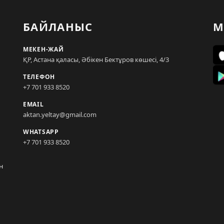
БАЙЛАНЫС
М
МЕКЕН-ЖАЙ
ҚР, Астана қаласы, Әбікен Бектұров көшесі, 4/3
ТЕЛЕФОН
+7 701 933 8520
EMAIL
aktan.yeltay@gmail.com
WHATSAPP
+7 701 933 8520
н