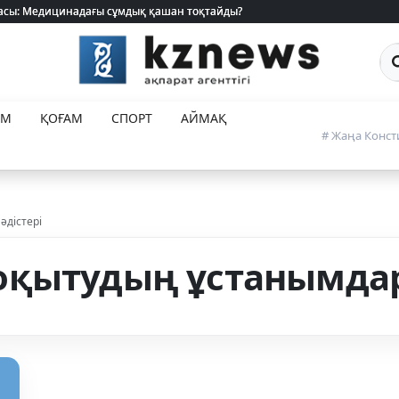
 жасы: Медицинадағы сұмдық қашан тоқтайды?
 жасы: Медицинадағы сұмдық қашан тоқтайды?
Са
ЕМ
ҚОҒАМ
СПОРТ
АЙМАҚ
# Жаңа Конст
дістері
қытудың ұстанымдары