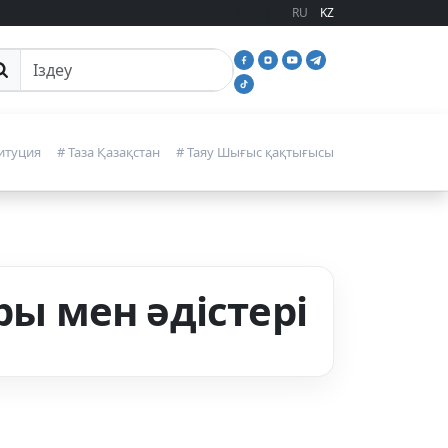
RU
KZ
йттан іздеу
итуция
# Таза Қазақстан
# Таяу Шығыс қақтығысы
 мен әдістері