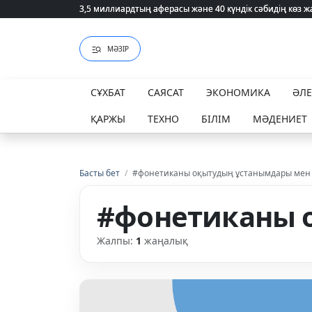
3,5 миллиардтың аферасы және 40 күндік сәбидің көз
3,5 миллиардтың аферасы және 40 күндік сәбидің көз
МӘЗІР
СҰХБАТ
САЯСАТ
ЭКОНОМИКА
ӘЛ
ҚАРЖЫ
ТЕХНО
БІЛІМ
МӘДЕНИЕТ
Басты бет
/
#фонетиканы оқытудың ұстанымдары мен ә
#фонетиканы о
Жалпы:
1
жаңалық