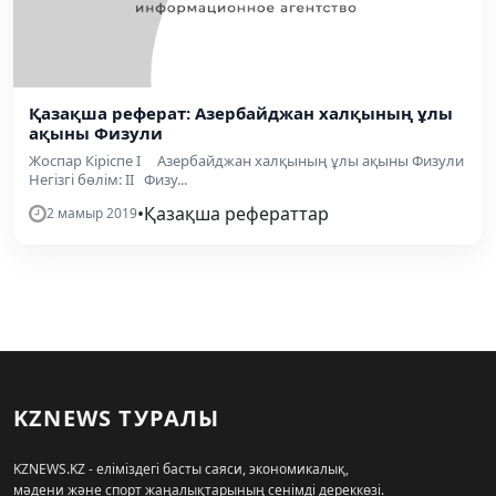
Қазақша реферат: Азербайджан халқының ұлы
ақыны Физули
Жоспар Кіріспе I Азербайджан халқының ұлы ақыны Физули
Негізгі бөлім: II Физу...
•
Қазақша рефераттар
2 мамыр 2019
KZNEWS ТУРАЛЫ
KZNEWS.KZ - еліміздегі басты саяси, экономикалық,
мәдени және спорт жаңалықтарының сенімді дереккөзі.