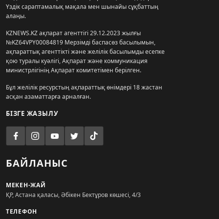
Үздік сараптамалық мақала мен шынайы сұқбаттың
алаңы.
KZNEWS.KZ ақпарат агенттігі 29.12.2023 жылғы
№KZ64VPY00084819 Мерзімді баспасөз басылымын,
ақпараттық агенттікті және желілік басылымды есепке
қою туралы куәлігі, Ақпарат және коммуникация
министрлігінің Ақпарат комитетімен берілген.
Бұл желілік ресурстың ақпараттық өнімдері 18 жастан
асқан азаматтарға арналған.
БІЗГЕ ЖАЗЫЛУ
БАЙЛАНЫС
МЕКЕН-ЖАЙ
ҚР, Астана қаласы, Әбікен Бектұров көшесі, 4/3
ТЕЛЕФОН