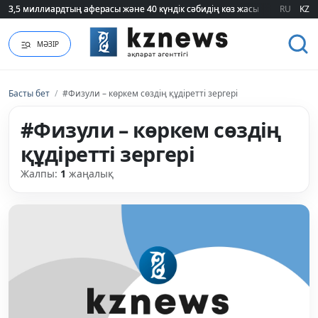
3,5 миллиардтың аферасы және 40 күндік сәбидің көз жасы: Медицинад
3,5 миллиардтың аферасы және 40 күндік сәбидің көз жасы: Медицинад
RU
KZ
МӘЗІР
Басты бет
/
#Физули – көркем сөздің құдіретті зергері
#Физули – көркем сөздің
құдіретті зергері
Жалпы:
1
жаңалық