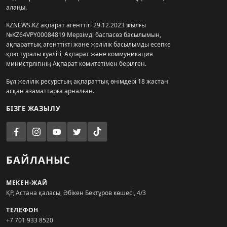
алаңы.
KZNEWS.KZ ақпарат агенттігі 29.12.2023 жылғы
№KZ64VPY00084819 Мерзімді баспасөз басылымын,
ақпараттық агенттікті және желілік басылымды есепке
қою туралы куәлігі, Ақпарат және коммуникация
министрлігінің Ақпарат комитетімен берілген.
Бұл желілік ресурстың ақпараттық өнімдері 18 жастан
асқан азаматтарға арналған.
БІЗГЕ ЖАЗЫЛУ
БАЙЛАНЫС
МЕКЕН-ЖАЙ
ҚР, Астана қаласы, Әбікен Бектұров көшесі, 4/3
ТЕЛЕФОН
+7 701 933 8520