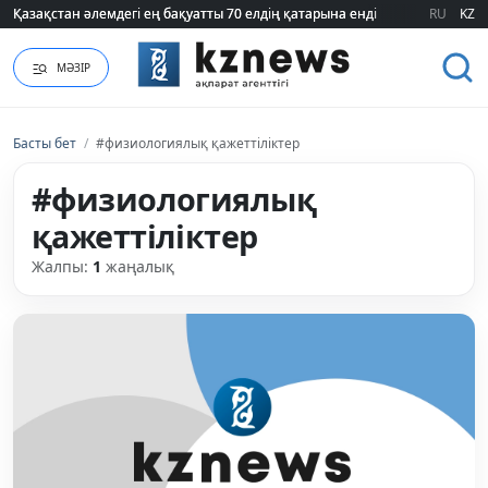
Қазақстан әлемдегі ең бақуатты 70 елдің қатарына енді
Қазақстан әлемдегі ең бақуатты 70 елдің қатарына енді
RU
KZ
МӘЗІР
Басты бет
/
#физиологиялық қажеттіліктер
#физиологиялық
қажеттіліктер
Жалпы:
1
жаңалық