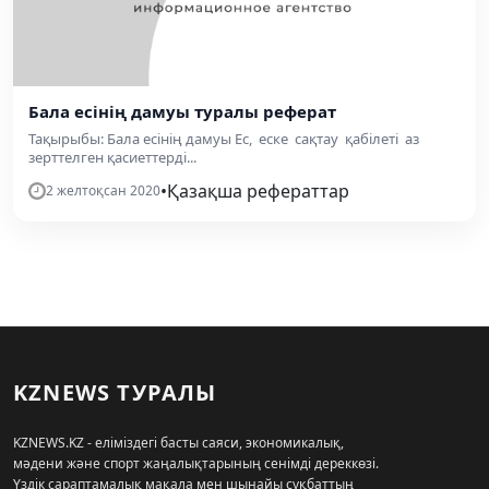
Бала есінің дамуы туралы реферат
Тақырыбы: Бала есінің дамуы Ес, еске сақтау қабілеті аз
зерттелген қасиеттерді...
•
Қазақша рефераттар
2 желтоқсан 2020
KZNEWS ТУРАЛЫ
KZNEWS.KZ - еліміздегі басты саяси, экономикалық,
мәдени және спорт жаңалықтарының сенімді дереккөзі.
Үздік сараптамалық мақала мен шынайы сұқбаттың