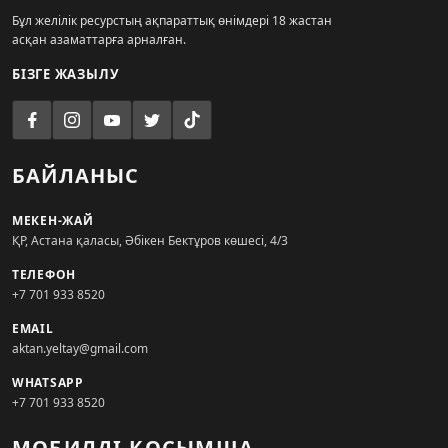
Бұл желілік ресурстың ақпараттық өнімдері 18 жастан
асқан азаматтарға арналған.
БІЗГЕ ЖАЗЫЛУ
БАЙЛАНЫС
МЕКЕН-ЖАЙ
ҚР, Астана қаласы, Әбікен Бектұров көшесі, 4/3
ТЕЛЕФОН
+7 701 933 8520
EMAIL
aktan.yeltay@gmail.com
WHATSAPP
+7 701 933 8520
МОБИЛДІ ҚОСЫМША