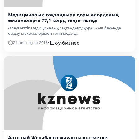
Медициналық сақтандыру қоры елордалық
емханаларға 77,1 млрд теңге төледі
​Әлеуметтік медициналық сақтандыру қоры жыл басында
емдеу мекемелерімен тегін медиц...
•
Шоу-бизнес
21 желтоқсан 2018
Алтынай Жорабаева жауапты қызметке