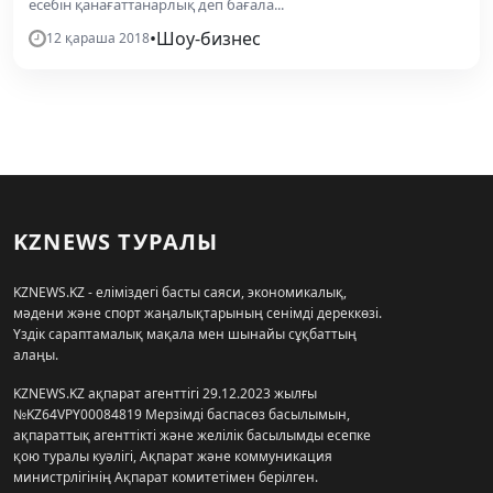
есебін қанағаттанарлық деп бағала...
•
Шоу-бизнес
12 қараша 2018
KZNEWS ТУРАЛЫ
KZNEWS.KZ - еліміздегі басты саяси, экономикалық,
мәдени және спорт жаңалықтарының сенімді дереккөзі.
Үздік сараптамалық мақала мен шынайы сұқбаттың
алаңы.
KZNEWS.KZ ақпарат агенттігі 29.12.2023 жылғы
№KZ64VPY00084819 Мерзімді баспасөз басылымын,
ақпараттық агенттікті және желілік басылымды есепке
қою туралы куәлігі, Ақпарат және коммуникация
министрлігінің Ақпарат комитетімен берілген.