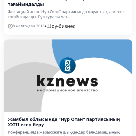
тағайындалды
Жезтаңдай әнші “Нұр Отан” партиясында жауапты қызметке
тағайындалды. Бұл туралы Алт...
•
Шоу-бизнес
8 желтоқсан 2018
Жамбыл облысында "Нұр Отан" партиясының
ХХІІІ есеп беру
Конференцияда жарыссөзге шыққандар баяндамашының