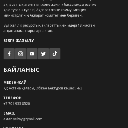
ақпараттық агенттікті және желілік басылымды есепке
қою туралы куәлігі, Ақпарат және коммуникация
министрлігінің Ақпарат комитетімен берілген.
Бұл желілік ресурстың ақпараттық өнімдері 18 жастан
асқан азаматтарға арналған.
БІЗГЕ ЖАЗЫЛУ
БАЙЛАНЫС
МЕКЕН-ЖАЙ
ҚР, Астана қаласы, Әбікен Бектұров көшесі, 4/3
ТЕЛЕФОН
+7 701 933 8520
EMAIL
aktan.yeltay@gmail.com