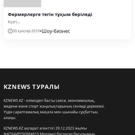
Фермерлерге тегін тұқым беріледі
Күзгі...
•
Шоу-бизнес
30 қаңтар 2019
KZNEWS ТУРАЛЫ
KZNEWS.KZ - еліміздегі басты саяси, экономикалық,
мәдени және спорт жаңалықтарының сенімді дереккөзі.
Үздік сараптамалық мақала мен шынайы сұқбаттың
алаңы.
KZNEWS.KZ ақпарат агенттігі 29.12.2023 жылғы
№KZ64VPY00084819 Мерзімді баспасөз басылымын,