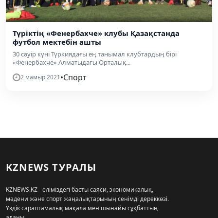
Түріктің «Фенербахче» клубы Қазақстанда
футбол мектебін ашты
30 сәуір күні Түркиядағы ең танымал клубтардың бірі
«Фенербахче» Алматыдағы Орталық...
•
Спорт
2 мамыр 2021
KZNEWS ТУРАЛЫ
KZNEWS.KZ - еліміздегі басты саяси, экономикалық,
мәдени және спорт жаңалықтарының сенімді дереккөзі.
Үздік сараптамалық мақала мен шынайы сұқбаттың
алаңы.