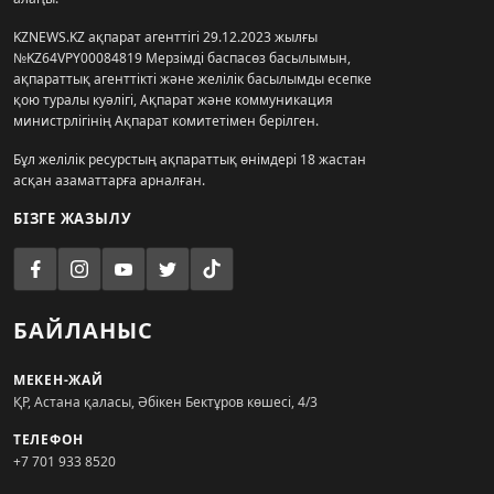
KZNEWS.KZ ақпарат агенттігі 29.12.2023 жылғы
№KZ64VPY00084819 Мерзімді баспасөз басылымын,
ақпараттық агенттікті және желілік басылымды есепке
қою туралы куәлігі, Ақпарат және коммуникация
министрлігінің Ақпарат комитетімен берілген.
Бұл желілік ресурстың ақпараттық өнімдері 18 жастан
асқан азаматтарға арналған.
БІЗГЕ ЖАЗЫЛУ
БАЙЛАНЫС
МЕКЕН-ЖАЙ
ҚР, Астана қаласы, Әбікен Бектұров көшесі, 4/3
ТЕЛЕФОН
+7 701 933 8520