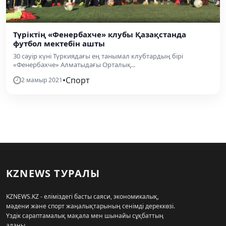
Түріктің «Фенербахче» клубы Қазақстанда
футбол мектебін ашты
30 сәуір күні Түркиядағы ең танымал клубтардың бірі
«Фенербахче» Алматыдағы Орталық...
•
Спорт
2 мамыр 2021
KZNEWS ТУРАЛЫ
KZNEWS.KZ - еліміздегі басты саяси, экономикалық,
мәдени және спорт жаңалықтарының сенімді дереккөзі.
Үздік сараптамалық мақала мен шынайы сұқбаттың
алаңы.