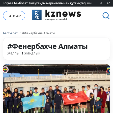
Тоқаев Бекболат Тілеуханды мерейтойымен құттықтап, шығармашылық т
Тоқаев Бекболат Тілеуханды мерейтойымен құттықтап, шығармашылық т
RU
KZ
МӘЗІР
Басты бет
/
#Фенербахче Алматы
#Фенербахче Алматы
Жалпы:
1
жаңалық