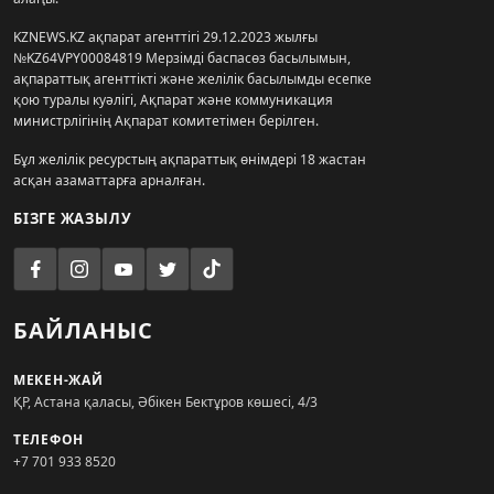
KZNEWS.KZ ақпарат агенттігі 29.12.2023 жылғы
№KZ64VPY00084819 Мерзімді баспасөз басылымын,
ақпараттық агенттікті және желілік басылымды есепке
қою туралы куәлігі, Ақпарат және коммуникация
министрлігінің Ақпарат комитетімен берілген.
Бұл желілік ресурстың ақпараттық өнімдері 18 жастан
асқан азаматтарға арналған.
БІЗГЕ ЖАЗЫЛУ
БАЙЛАНЫС
МЕКЕН-ЖАЙ
ҚР, Астана қаласы, Әбікен Бектұров көшесі, 4/3
ТЕЛЕФОН
+7 701 933 8520