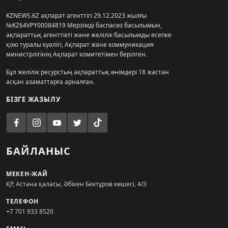
KZNEWS.KZ ақпарат агенттігі 29.12.2023 жылғы
№KZ64VPY00084819 Мерзімді баспасөз басылымын,
ақпараттық агенттікті және желілік басылымды есепке
қою туралы куәлігі, Ақпарат және коммуникация
министрлігінің Ақпарат комитетімен берілген.
Бұл желілік ресурстың ақпараттық өнімдері 18 жастан
асқан азаматтарға арналған.
БІЗГЕ ЖАЗЫЛУ
БАЙЛАНЫС
МЕКЕН-ЖАЙ
ҚР, Астана қаласы, Әбікен Бектұров көшесі, 4/3
ТЕЛЕФОН
+7 701 933 8520