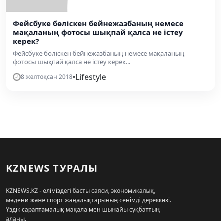
Фейсбуке бөліскен бейнежазбаның немесе
мақаланың фотосы шықпай қалса не істеу
керек?
Фейсбуке бөліскен бейнежазбаның немесе мақаланың
фотосы шықпай қалса не істеу керек...
•
Lifestyle
8 желтоқсан 2018
KZNEWS ТУРАЛЫ
KZNEWS.KZ - еліміздегі басты саяси, экономикалық,
мәдени және спорт жаңалықтарының сенімді дереккөзі.
Үздік сараптамалық мақала мен шынайы сұқбаттың
алаңы.