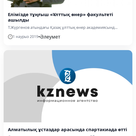
Елімізде тұңғыш «Ұлттық өнер» факультеті
ашылды
Т.Жүргенов атындағы Қазақ ұлттық өнер академиясынд...
•
Әлеумет
1 наурыз 2019
Алматылық ұстаздар арасында спартакиада өтті