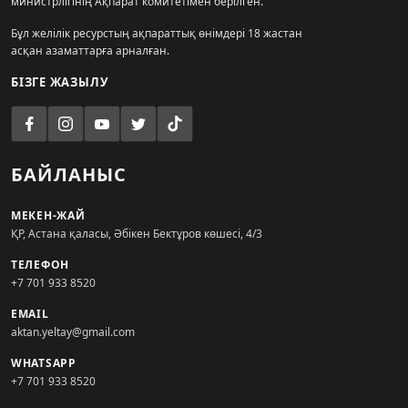
министрлігінің Ақпарат комитетімен берілген.
Бұл желілік ресурстың ақпараттық өнімдері 18 жастан
асқан азаматтарға арналған.
БІЗГЕ ЖАЗЫЛУ
БАЙЛАНЫС
МЕКЕН-ЖАЙ
ҚР, Астана қаласы, Әбікен Бектұров көшесі, 4/3
ТЕЛЕФОН
+7 701 933 8520
EMAIL
aktan.yeltay@gmail.com
WHATSAPP
+7 701 933 8520