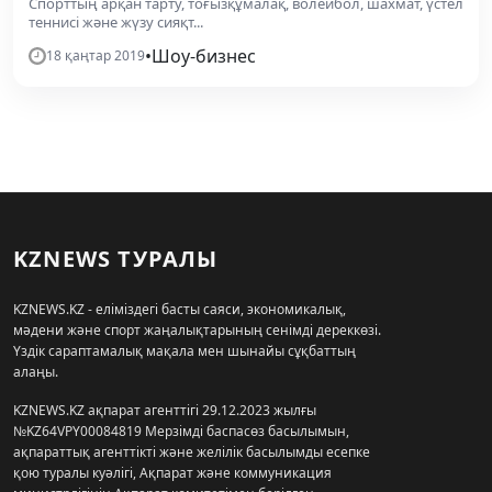
Спорттың арқан тарту, тоғызқұмалақ, волейбол, шахмат, үстел
теннисі және жүзу сияқт...
•
Шоу-бизнес
18 қаңтар 2019
KZNEWS ТУРАЛЫ
KZNEWS.KZ - еліміздегі басты саяси, экономикалық,
мәдени және спорт жаңалықтарының сенімді дереккөзі.
Үздік сараптамалық мақала мен шынайы сұқбаттың
алаңы.
KZNEWS.KZ ақпарат агенттігі 29.12.2023 жылғы
№KZ64VPY00084819 Мерзімді баспасөз басылымын,
ақпараттық агенттікті және желілік басылымды есепке
қою туралы куәлігі, Ақпарат және коммуникация