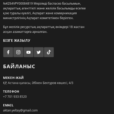
№KZ64VPY00084819 Мерзімді баспасөз басылымын,
ақпараттық агенттікті және желілік басылымды есепке
қою туралы куәлігі, Ақпарат және коммуникация
министрлігінің Ақпарат комитетімен берілген.
Бұл желілік ресурстың ақпараттық өнімдері 18 жастан
асқан азаматтарға арналған.
БІЗГЕ ЖАЗЫЛУ
БАЙЛАНЫС
МЕКЕН-ЖАЙ
ҚР, Астана қаласы, Әбікен Бектұров көшесі, 4/3
ТЕЛЕФОН
+7 701 933 8520
EMAIL
aktan.yeltay@gmail.com