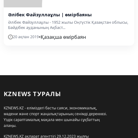
Әлібек Файзуллаұлы | өмірбаяны
Әлібек Файзуллаұлы - 1952 жылы Оңтүстік Қазақстан облысы,
Бәйдібек ауданының Ақбаст...
•
Қазақша өмірбаян
20 ақпан 2019
KZNEWS ТУРАЛЫ
KZNEWS.KZ - еліміздегі басты саяси, экономикалық,
мәдени және спорт жаңалықтарының сенімді дереккөзі.
Үздік сараптамалық мақала мен шынайы сұқбаттың
алаңы.
KZNEWS.KZ ақпарат агенттігі 29.12.2023 жылғы