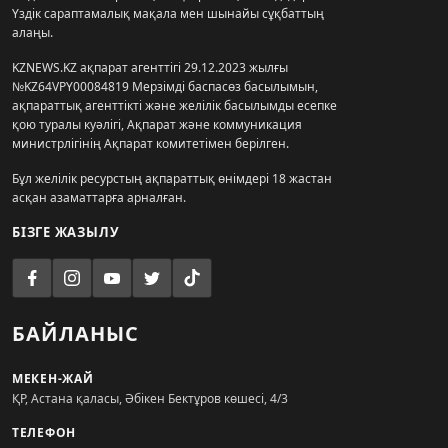
Үздік сараптамалық мақала мен шынайы сұқбаттың
алаңы.
KZNEWS.KZ ақпарат агенттігі 29.12.2023 жылғы
№KZ64VPY00084819 Мерзімді баспасөз басылымын,
ақпараттық агенттікті және желілік басылымды есепке
қою туралы куәлігі, Ақпарат және коммуникация
министрлігінің Ақпарат комитетімен берілген.
Бұл желілік ресурстың ақпараттық өнімдері 18 жастан
асқан азаматтарға арналған.
БІЗГЕ ЖАЗЫЛУ
БАЙЛАНЫС
МЕКЕН-ЖАЙ
ҚР, Астана қаласы, Әбікен Бектұров көшесі, 4/3
ТЕЛЕФОН