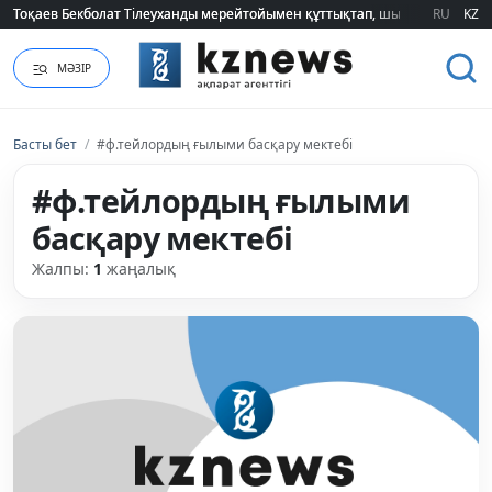
Тоқаев Бекболат Тілеуханды мерейтойымен құттықтап, шығармашылық т
Тоқаев Бекболат Тілеуханды мерейтойымен құттықтап, шығармашылық т
RU
KZ
МӘЗІР
Басты бет
/
#ф.тейлордың ғылыми басқару мектебі
#ф.тейлордың ғылыми
басқару мектебі
Жалпы:
1
жаңалық