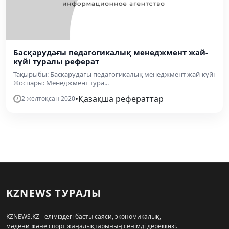
Басқарудағы педагогикалық менеджмент жай-
күйі туралы реферат
Тақырыбы: Басқарудағы педагогикалық менеджмент жай-күйі
Жоспары: Менеджмент тура...
•
Қазақша рефераттар
2 желтоқсан 2020
KZNEWS ТУРАЛЫ
KZNEWS.KZ - еліміздегі басты саяси, экономикалық,
мәдени және спорт жаңалықтарының сенімді дереккөзі.