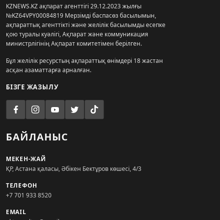
KZNEWS.KZ ақпарат агенттігі 29.12.2023 жылғы
№KZ64VPY00084819 Мерзімді баспасөз басылымын,
ақпараттық агенттікті және желілік басылымды есепке
қою туралы куәлігі, Ақпарат және коммуникация
министрлігінің Ақпарат комитетімен берілген.
Бұл желілік ресурстың ақпараттық өнімдері 18 жастан
асқан азаматтарға арналған.
БІЗГЕ ЖАЗЫЛУ
БАЙЛАНЫС
МЕКЕН-ЖАЙ
ҚР, Астана қаласы, Әбікен Бектұров көшесі, 4/3
ТЕЛЕФОН
+7 701 933 8520
EMAIL