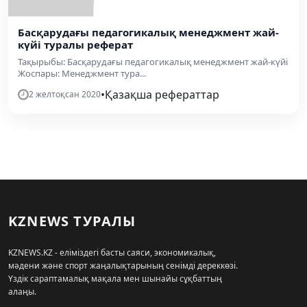
Басқарудағы педагогикалық менеджмент жай-
күйі туралы реферат
Тақырыбы: Басқарудағы педагогикалық менеджмент жай-күйі
Жоспары: Менеджмент тура...
•
Қазақша рефераттар
2 желтоқсан 2020
KZNEWS ТУРАЛЫ
KZNEWS.KZ - еліміздегі басты саяси, экономикалық,
мәдени және спорт жаңалықтарының сенімді дереккөзі.
Үздік сараптамалық мақала мен шынайы сұқбаттың
алаңы.