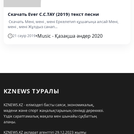
Скачать Ever C.C.TAY (2019) текст песни
Скачать Мені, мені , мені Еркелетип құшағыңа алсай Мені,
мені , мені Жұлдыз санап...
•
Music - Қазақша әндер 2020
21 сәуір 2019
KZNEWS ТУРАЛЫ
KZNEWS.KZ - еліміздегі басты саяси, экономикалық,
мәдени және спорт жаңалықтарының сенімді дереккөзі.
Үздік сараптамалық мақала мен шынайы сұқбаттың
алаңы.
KZNEWS.KZ ақпарат агенттігі 29.12.2023 жылғы