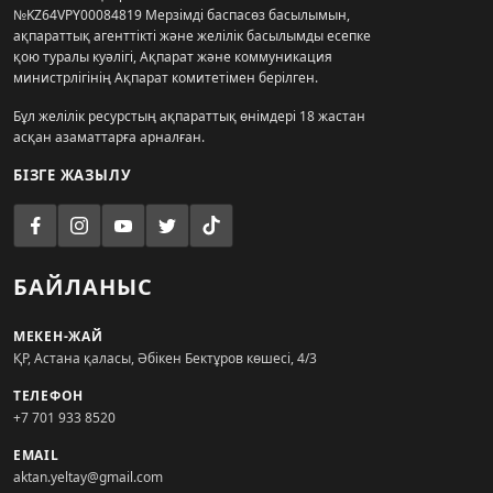
№KZ64VPY00084819 Мерзімді баспасөз басылымын,
ақпараттық агенттікті және желілік басылымды есепке
қою туралы куәлігі, Ақпарат және коммуникация
министрлігінің Ақпарат комитетімен берілген.
Бұл желілік ресурстың ақпараттық өнімдері 18 жастан
асқан азаматтарға арналған.
БІЗГЕ ЖАЗЫЛУ
БАЙЛАНЫС
МЕКЕН-ЖАЙ
ҚР, Астана қаласы, Әбікен Бектұров көшесі, 4/3
ТЕЛЕФОН
+7 701 933 8520
EMAIL
aktan.yeltay@gmail.com