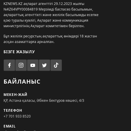
KZNEWS.KZ ақпарат агенттігі 29.12.2023 жылғы
№KZ64VPY00084819 Мерзімді баспасөз басылымын,
ақпараттық агенттікті және желілік басылымды есепке
қою туралы куәлігі, Ақпарат және коммуникация
министрлігінің Ақпарат комитетімен берілген.
Бұл желілік ресурстың ақпараттық өнімдері 18 жастан
асқан азаматтарға арналған.
БІЗГЕ ЖАЗЫЛУ
БАЙЛАНЫС
МЕКЕН-ЖАЙ
ҚР, Астана қаласы, Әбікен Бектұров көшесі, 4/3
ТЕЛЕФОН
+7 701 933 8520
EMAIL