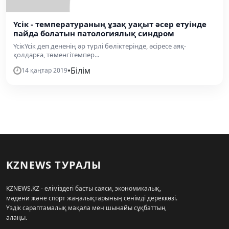
Үсік - температураның ұзақ уақыт әсер етуінде
пайда болатын патологиялық синдром
ҮсікҮсік деп дененің әр түрлі бөліктерінде, әсіресе аяқ-
қолдарға, төменгітемпер...
•
Білім
14 қаңтар 2019
KZNEWS ТУРАЛЫ
KZNEWS.KZ - еліміздегі басты саяси, экономикалық,
мәдени және спорт жаңалықтарының сенімді дереккөзі.
Үздік сараптамалық мақала мен шынайы сұқбаттың
алаңы.