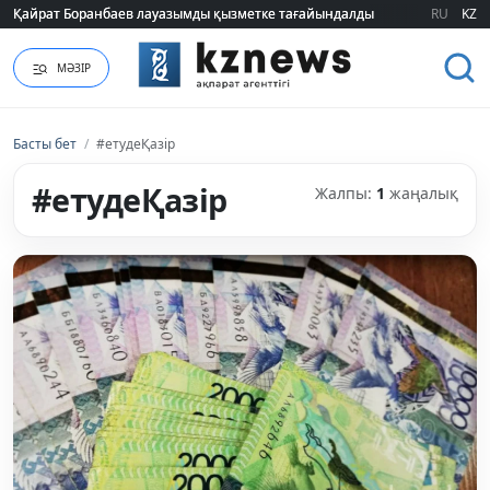
Қайрат Боранбаев лауазымды қызметке тағайындалды
Қайрат Боранбаев лауазымды қызметке тағайындалды
RU
KZ
МӘЗІР
Басты бет
/
#етудеҚазір
#етудеҚазір
Жалпы:
1
жаңалық