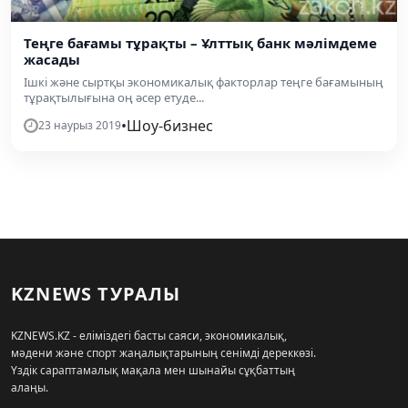
Теңге бағамы тұрақты – Ұлттық банк мәлімдеме
жасады
Ішкі және сыртқы экономикалық факторлар теңге бағамының
тұрақтылығына оң әсер етуде...
•
Шоу-бизнес
23 наурыз 2019
KZNEWS ТУРАЛЫ
KZNEWS.KZ - еліміздегі басты саяси, экономикалық,
мәдени және спорт жаңалықтарының сенімді дереккөзі.
Үздік сараптамалық мақала мен шынайы сұқбаттың
алаңы.