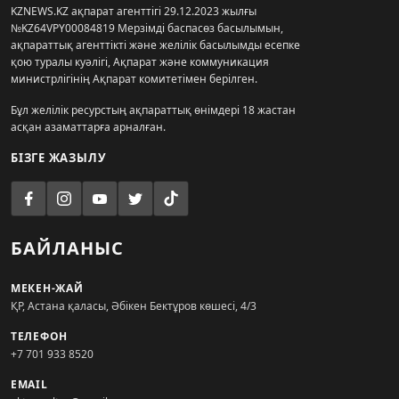
KZNEWS.KZ ақпарат агенттігі 29.12.2023 жылғы
№KZ64VPY00084819 Мерзімді баспасөз басылымын,
ақпараттық агенттікті және желілік басылымды есепке
қою туралы куәлігі, Ақпарат және коммуникация
министрлігінің Ақпарат комитетімен берілген.
Бұл желілік ресурстың ақпараттық өнімдері 18 жастан
асқан азаматтарға арналған.
БІЗГЕ ЖАЗЫЛУ
БАЙЛАНЫС
МЕКЕН-ЖАЙ
ҚР, Астана қаласы, Әбікен Бектұров көшесі, 4/3
ТЕЛЕФОН
+7 701 933 8520
EMAIL