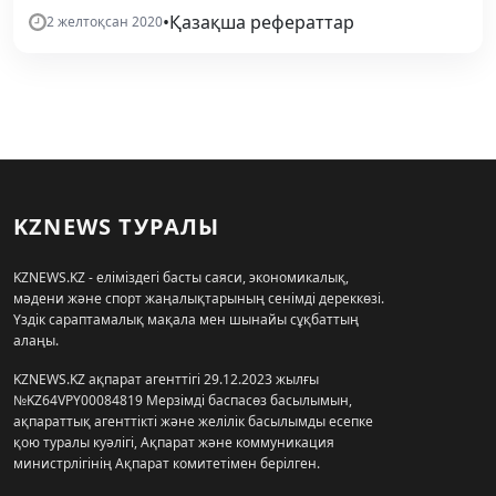
•
Қазақша рефераттар
2 желтоқсан 2020
KZNEWS ТУРАЛЫ
KZNEWS.KZ - еліміздегі басты саяси, экономикалық,
мәдени және спорт жаңалықтарының сенімді дереккөзі.
Үздік сараптамалық мақала мен шынайы сұқбаттың
алаңы.
KZNEWS.KZ ақпарат агенттігі 29.12.2023 жылғы
№KZ64VPY00084819 Мерзімді баспасөз басылымын,
ақпараттық агенттікті және желілік басылымды есепке
қою туралы куәлігі, Ақпарат және коммуникация
министрлігінің Ақпарат комитетімен берілген.