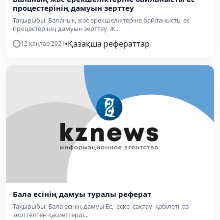
процестерінің дамуын зерттеу
Тақырыбы: Баланың жас ерекшеліктеріне байланысты ес
процестерінің дамуын зерттеу Ж...
•
Қазақша рефераттар
12 қаңтар 2021
Бала есінің дамуы туралы реферат
Тақырыбы: Бала есінің дамуы Ес, еске сақтау қабілеті аз
зерттелген қасиеттерді...