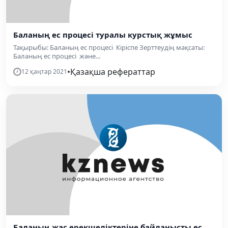
Баланың ес процесі туралы курстық жұмыс
Тақырыбы: Баланың ес процесі Кіріспе Зерттеудің мақсаты:
Баланың ес процесі және...
•
Қазақша рефераттар
12 қаңтар 2021
Баланың жас ерекшеліктеріне байланысты ес