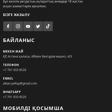
Бұл желілік ресурстың ақпараттық өнімдері 18 жастан
асқан азаматтарға арналған.
БІЗГЕ ЖАЗЫЛУ
БАЙЛАНЫС
МЕКЕН-ЖАЙ
ҚР, Астана қаласы, Әбікен Бектұров көшесі, 4/3
ТЕЛЕФОН
+7 701 933 8520
EMAIL
aktan.yeltay@gmail.com
WHATSAPP
+7 701 933 8520
МОБИЛДІ ҚОСЫМША