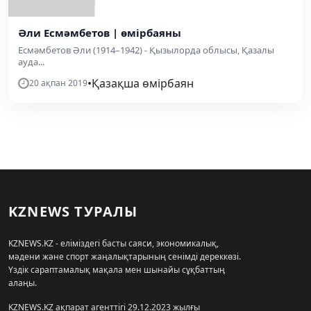
Әли Есмәмбетов | өмірбаяны
Есмәмбетов Әли (1914–1942) - Қызылорда облысы, Қазалы
ауда...
•
Қазақша өмірбаян
20 ақпан 2019
KZNEWS ТУРАЛЫ
KZNEWS.KZ - еліміздегі басты саяси, экономикалық,
мәдени және спорт жаңалықтарының сенімді дереккөзі.
Үздік сараптамалық мақала мен шынайы сұқбаттың
алаңы.
KZNEWS.KZ ақпарат агенттігі 29.12.2023 жылғы