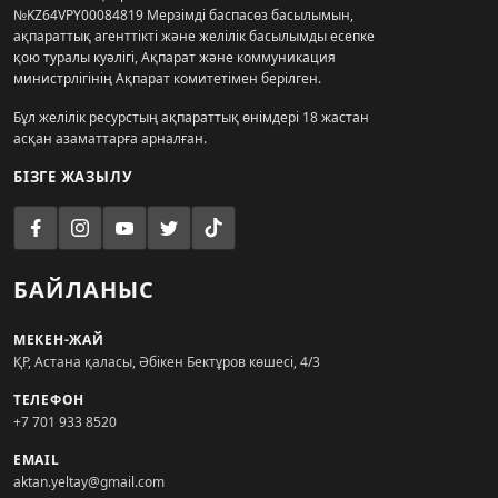
№KZ64VPY00084819 Мерзімді баспасөз басылымын,
ақпараттық агенттікті және желілік басылымды есепке
қою туралы куәлігі, Ақпарат және коммуникация
министрлігінің Ақпарат комитетімен берілген.
Бұл желілік ресурстың ақпараттық өнімдері 18 жастан
асқан азаматтарға арналған.
БІЗГЕ ЖАЗЫЛУ
БАЙЛАНЫС
МЕКЕН-ЖАЙ
ҚР, Астана қаласы, Әбікен Бектұров көшесі, 4/3
ТЕЛЕФОН
+7 701 933 8520
EMAIL
aktan.yeltay@gmail.com