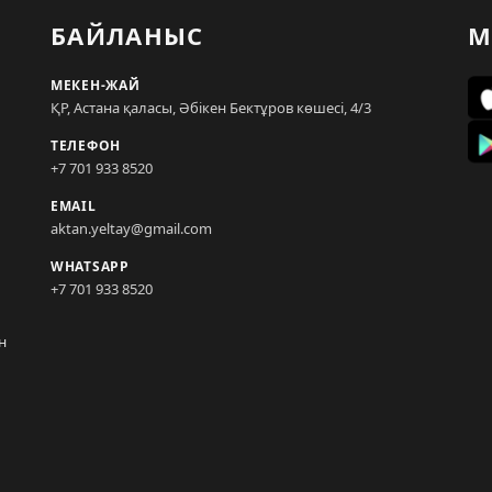
БАЙЛАНЫС
М
МЕКЕН-ЖАЙ
ҚР, Астана қаласы, Әбікен Бектұров көшесі, 4/3
ТЕЛЕФОН
+7 701 933 8520
EMAIL
aktan.yeltay@gmail.com
WHATSAPP
+7 701 933 8520
н