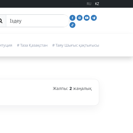
RU
KZ
йттан іздеу
итуция
# Таза Қазақстан
# Таяу Шығыс қақтығысы
Жалпы:
2
жаңалық