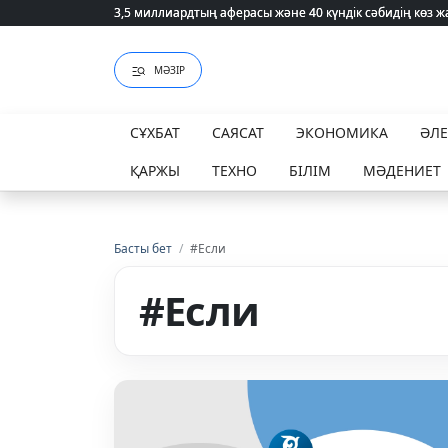
3,5 миллиардтың аферасы және 40 күндік сәбидің көз
3,5 миллиардтың аферасы және 40 күндік сәбидің көз
МӘЗІР
СҰХБАТ
САЯСАТ
ЭКОНОМИКА
ӘЛ
ҚАРЖЫ
ТЕХНО
БІЛІМ
МӘДЕНИЕТ
Басты бет
/
#Если
#Если