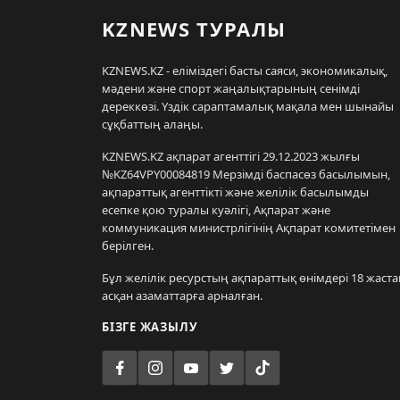
KZNEWS ТУРАЛЫ
KZNEWS.KZ - еліміздегі басты саяси, экономикалық,
мәдени және спорт жаңалықтарының сенімді
дереккөзі. Үздік сараптамалық мақала мен шынайы
сұқбаттың алаңы.
KZNEWS.KZ ақпарат агенттігі 29.12.2023 жылғы
№KZ64VPY00084819 Мерзімді баспасөз басылымын,
ақпараттық агенттікті және желілік басылымды
есепке қою туралы куәлігі, Ақпарат және
коммуникация министрлігінің Ақпарат комитетімен
берілген.
Бұл желілік ресурстың ақпараттық өнімдері 18 жаста
асқан азаматтарға арналған.
БІЗГЕ ЖАЗЫЛУ