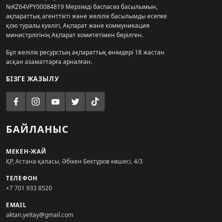
№KZ64VPY00084819 Мерзімді баспасөз басылымын,
ақпараттық агенттікті және желілік басылымды есепке
қою туралы куәлігі, Ақпарат және коммуникация
министрлігінің Ақпарат комитетімен берілген.
Бұл желілік ресурстың ақпараттық өнімдері 18 жастан
асқан азаматтарға арналған.
БІЗГЕ ЖАЗЫЛУ
БАЙЛАНЫС
МЕКЕН-ЖАЙ
ҚР, Астана қаласы, Әбікен Бектұров көшесі, 4/3
ТЕЛЕФОН
+7 701 933 8520
EMAIL
aktan.yeltay@gmail.com