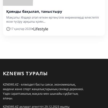
Қоянды бақылап, таныстыру
Мақсаты: Өздері атап өткен ертеңгілік мерекелерді елестетіп
еске түсіру арқылы қоян...
•
Lifestyle
17 қаңтар 2020
KZNEWS ТУРАЛЫ
KZNEWS.KZ - еліміздегі басты саяси, экономикалық,
мәдени және спорт жаңалықтарының сенімді дереккөзі.
Үздік сараптамалық мақала мен шынайы сұқбаттың
алаңы.
KZNEWS.KZ ақпарат агенттігі 29.12.2023 жылғы