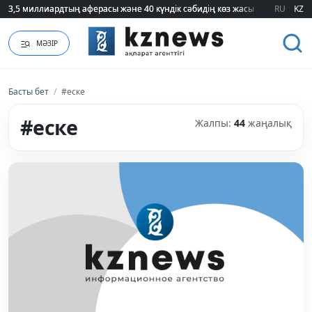
75 мың білім гранты кімдерге бұйырады?
RU
KZ
МӘЗІР
Басты бет
/
#еске
#еске
Жалпы:
44
жаңалық