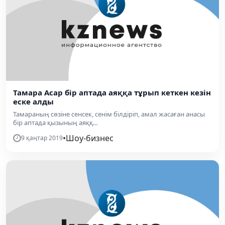
Тамара Асар бір аптада аяққа тұрып кеткен кезін
еске алды
Тамараның сөзіне сенсек, сенім білдіріп, амал жасаған анасы
бір аптада қызының аяққ...
•
Шоу-бизнес
9 қаңтар 2019