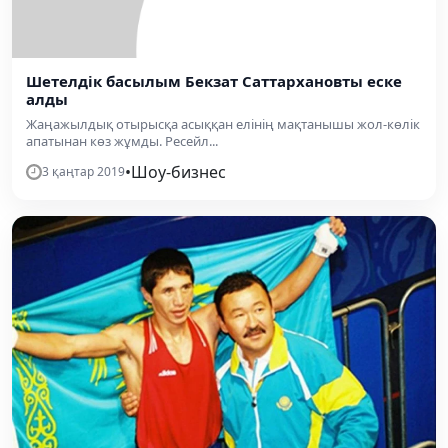
Шетелдік басылым Бекзат Саттархановты еске
алды
Жаңажылдық отырысқа асыққан елінің мақтанышы жол-көлік
апатынан көз жұмды. Ресейл...
•
Шоу-бизнес
3 қаңтар 2019