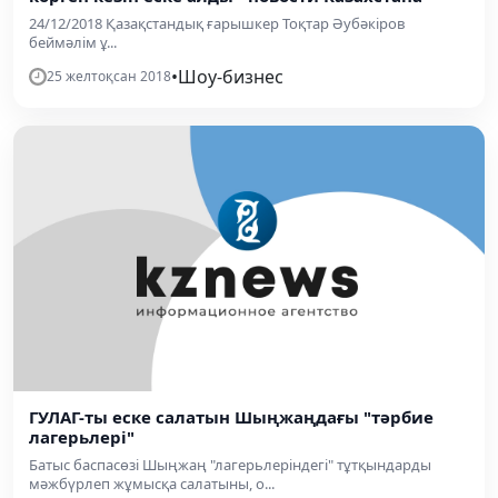
24/12/2018 Қазақстандық ғарышкер Тоқтар Әубәкіров
беймәлім ұ...
•
Шоу-бизнес
25 желтоқсан 2018
ГУЛАГ-ты еске салатын Шыңжаңдағы "тәрбие
лагерьлері"
Батыс баспасөзі Шыңжаң "лагерьлеріндегі" тұтқындарды
мәжбүрлеп жұмысқа салатыны, о...