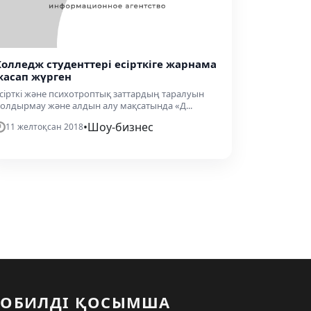
Колледж студенттері есірткіге жарнама
жасап жүрген
сірткі және психотроптық заттардың таралуын
олдырмау және алдын алу мақсатында «Д...
•
Шоу-бизнес
11 желтоқсан 2018
ОБИЛДІ ҚОСЫМША