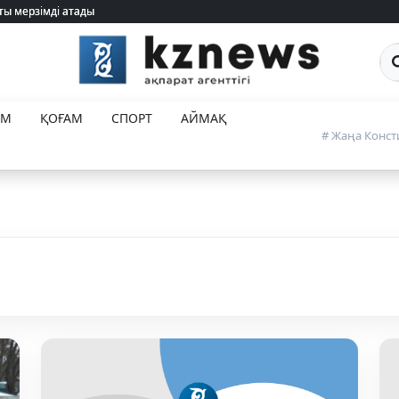
ты мерзімді атады
ты мерзімді атады
Са
ЕМ
ҚОҒАМ
СПОРТ
АЙМАҚ
# Жаңа Конст