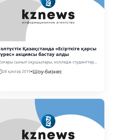
Солтүстік Қазақстанда «Есірткіге қарсы
күрес» акциясы бастау алды
оғары сынып оқушылары, колледж студенттер...
•
Шоу-бизнес
28 қаңтар 2019