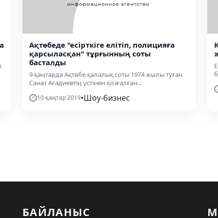
а
Ақтөбеде "есірткіге елітіп, полицияға
қарсыласқан" тұрғынның соты
басталды
н
Е
б
9 қаңтарда Ақтөбе қалалық соты 1974 жылы туған
Санат Ағадиевтің үстінен қозғалған...
•
Шоу-бизнес
10 қаңтар 2019
БАЙЛАНЫС
М