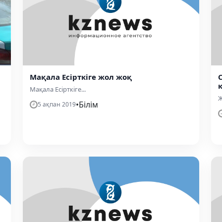
Мақала Есірткіге жол жоқ
Мақала Есірткіге...
Ж
•
Білім
5 ақпан 2019