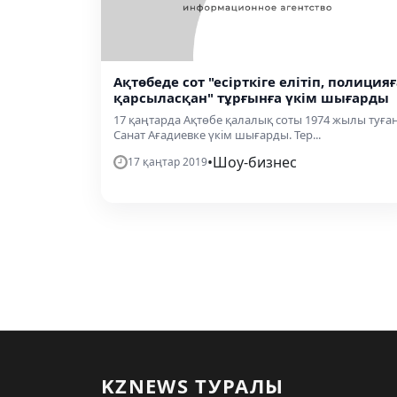
Ақтөбеде сот "есірткіге елітіп, полицияғ
қарсыласқан" тұрғынға үкім шығарды
17 қаңтарда Ақтөбе қалалық соты 1974 жылы туға
Санат Ағадиевке үкім шығарды. Тер...
•
Шоу-бизнес
17 қаңтар 2019
KZNEWS ТУРАЛЫ