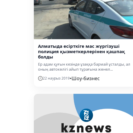
Алматыда есірткіге мас жүргізуші
полиция қызметкерлерінен қашпақ
болды
Ер адам қуғын кезінде ұзаққа бармай ұсталды, ал
оның автокөлігі айып тұрағына жөнел...
•
Шоу-бизнес
22 наурыз 2019