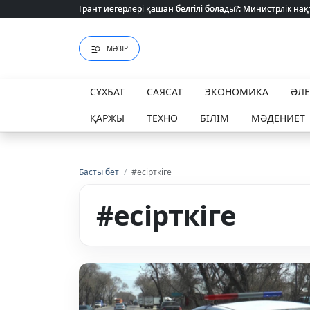
Грант иегерлері қашан белгілі болады?: Министрлік нақ
Грант иегерлері қашан белгілі болады?: Министрлік нақ
МӘЗІР
СҰХБАТ
САЯСАТ
ЭКОНОМИКА
ӘЛ
ҚАРЖЫ
ТЕХНО
БІЛІМ
МӘДЕНИЕТ
Басты бет
/
#есірткіге
#есірткіге