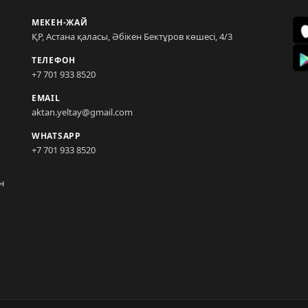
МЕКЕН-ЖАЙ
ҚР, Астана қаласы, Әбікен Бектұров көшесі, 4/3
ТЕЛЕФОН
+7 701 933 8520
EMAIL
aktan.yeltay@gmail.com
WHATSAPP
+7 701 933 8520
н