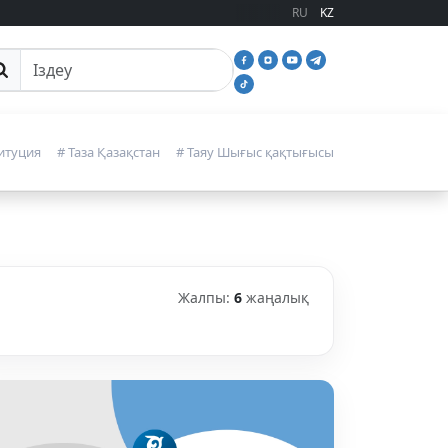
RU
KZ
йттан іздеу
итуция
# Таза Қазақстан
# Таяу Шығыс қақтығысы
Жалпы:
6
жаңалық