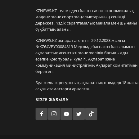
KZNEWS.KZ - еліміздегі басты саяси, экономикалық,
мәдени және спорт жаңалықтарының сенімді
дереккөзі. Үздік сараптамалық мақала мен шынайы
сұқбаттың алаңы.
KZNEWS.KZ ақпарат агенттігі 29.12.2023 жылғы
№KZ64VPY00084819 Мерзімді баспасөз басылымын,
ақпараттық агенттікті және желілік басылымды
есепке қою туралы куәлігі, Ақпарат және
коммуникация министрлігінің Ақпарат комитетімен
берілген.
Бұл желілік ресурстың ақпараттық өнімдері 18 жаста
асқан азаматтарға арналған.
БІЗГЕ ЖАЗЫЛУ